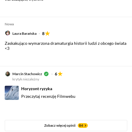
Nowa
8
Laura Barańska
Zaskakująco wymarzona dramaturgia historii ludzi z obcego świata
<3
6
Marcin Stachowicz
krytyk niezależny
Horyzont ryzyka
Przeczytaj recenzję Filmwebu
Zobacz więcej opinii
84