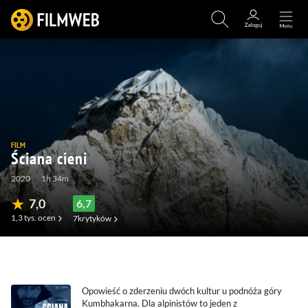
FILM
Ściana cieni
2020
1h 34m
7,0
6,7
1,3 tys.
ocen
7
krytyków
(93)
(21)
(3)
(0)
Opowieść o zderzeniu dwóch kultur u podnóża góry
Kumbhakarna. Dla alpinistów to jeden z