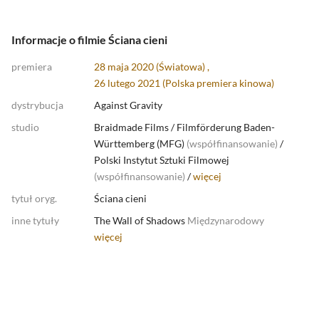
Informacje o filmie Ściana cieni
premiera
28 maja 2020 (Światowa) ,
26 lutego 2021 (
Polska premiera kinowa
)
dystrybucja
Against Gravity
studio
Braidmade Films
/
Filmförderung Baden-
Württemberg (MFG)
(
współfinansowanie
)
/
Polski Instytut Sztuki Filmowej
(
współfinansowanie
)
/
więcej
tytuł oryg.
Ściana cieni
inne tytuły
The Wall of Shadows
Międzynarodowy
więcej