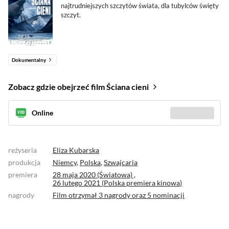
najtrudniejszych szczytów świata, dla tubylców święty
szczyt.
Dokumentalny
Zobacz gdzie obejrzeć film Ściana cieni
Online
Sprawdź gdzie
(3)
reżyseria
Eliza Kubarska
produkcja
Niemcy
,
Polska
,
Szwajcaria
premiera
28 maja 2020 (Światowa) ,
26 lutego 2021 (
Polska premiera kinowa
)
nagrody
Film otrzymał
3 nagrody
oraz
5 nominacji