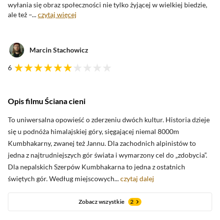
wyłania się obraz
społeczności nie tylko żyjącej w wielkiej biedzie,
ale też –...
czytaj więcej
Marcin Stachowicz
6
Opis filmu Ściana cieni
oceny krytyków
To uniwersalna opowieść o zderzeniu dwóch kultur. Historia dzieje
się u podnóża himalajskiej góry, sięgającej niemal 8000m
Kumbhakarny, zwanej też Jannu. Dla zachodnich alpinistów to
Zobacz oceny krytyków
jedna z najtrudniejszych gór świata i wymarzony cel do „zdobycia”.
Dla nepalskich Szerpów Kumbhakarna to jedna z ostatnich
świętych gór. Według miejscowych...
czytaj dalej
Zobacz wszystkie
2