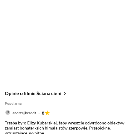
Opinie o filmie Ściana cieni
Popularna
8
andrzej brandt
Trzeba było Elizy Kubarskiej, żeby wreszcie odwrócono obiektyw -
zamiast bohaterksich himalaistów szerpowie. Przepiękne,
wzruszające, wybitne