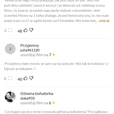
Wiele ocen tego filmu pokazuje, jak potrzeby on był. Jeśli nie
potrafisz oddzielić swoich emocji i przekonań od rzetelnej oceny
filmu, to znaczy, że jesteś naprawdę słabym człowiekiem. Jeśli
oceniłeś Moxie na 1 tylko dlatego, że jest feministyczny, to nie mam
pojęcia po co Ci w ogóle konto na Filmwebie. Nie twierdzę,...
więcej
2
48
Przyjemny
julia961120
ocenił(a) film na
7
Przyjemny teen movie, w sam raz na wieczór. Nie tak krindżowy i z
fajnym przekazem :)
6
40
Główna bohaterka
ziaba933
ocenił(a) film na
6
Czy kogoś oprócz mnie irytowała główna bohaterka? Początkowo