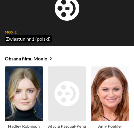
MOXIE
Zwiastun nr 1 (polski)
Obsada filmu Moxie
Hadley Robinson
Alycia Pascual-Pena
Amy Poehler