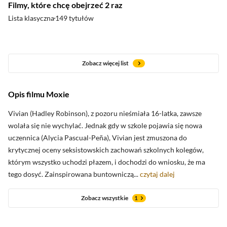
Filmy, które chcę obejrzeć 2 raz
Lista klasyczna
149 tytułów
Zobacz więcej list
Opis filmu Moxie
oceny krytyków
Vivian (Hadley Robinson), z pozoru nieśmiała 16-latka, zawsze
wolała się nie wychylać. Jednak gdy w szkole pojawia się nowa
uczennica (Alycia Pascual-Peña), Vivian jest zmuszona do
Zobacz oceny krytyków
krytycznej oceny seksistowskich zachowań szkolnych kolegów,
którym wszystko uchodzi płazem, i dochodzi do wniosku, że ma
tego dosyć. Zainspirowana buntowniczą...
czytaj dalej
Zobacz wszystkie
1