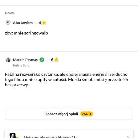
Nowa
4
Abo Jawiem
zbyt mnie zcringowało
6
Marcin Prymas
Pełna Sala
Fatalna reżysersko czytanka, ale cholera jasna energia i serducho
tego filmu mnie kupiły w całości. Morda śmiała mi się przez te 2h
bez przerwy.
Zobacz więcej opinii
266
Listy powiązane z filmem
(1)