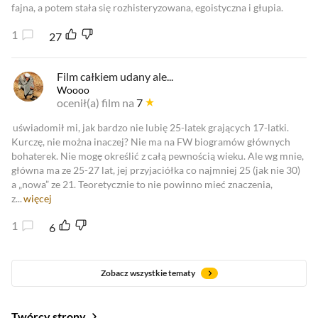
fajna, a potem stała się rozhisteryzowana, egoistyczna i głupia.
1
27
Film całkiem udany ale...
Woooo
ocenił(a) film na
7
uświadomił mi, jak bardzo nie lubię 25-latek grających 17-latki.
Kurczę, nie można inaczej? Nie ma na FW biogramów głównych
bohaterek. Nie mogę określić z całą pewnością wieku. Ale wg mnie,
główna ma ze 25-27 lat, jej przyjaciółka co najmniej 25 (jak nie 30)
a „nowa” ze 21. Teoretycznie to nie powinno mieć znaczenia,
z...
więcej
1
6
Zobacz wszystkie tematy
Twórcy strony