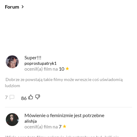
Forum
Od najlepszych
Od najnowszych
Od najlepszych
Super!!!
poprostupatryk1
ocenił(a) film na
10
Dobrze ze powstają takie filmy może wreszcie coś uświadomią
ludziom
7
86
Mówienie o feminizmie jest potrzebne
alishja
ocenił(a) film na
7