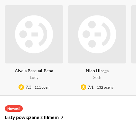
Alycia Pascual-Pena
Nico Hiraga
Lucy
Seth
7,3
7,1
111 ocen
132 oceny
Nowość
Listy powiązane z filmem