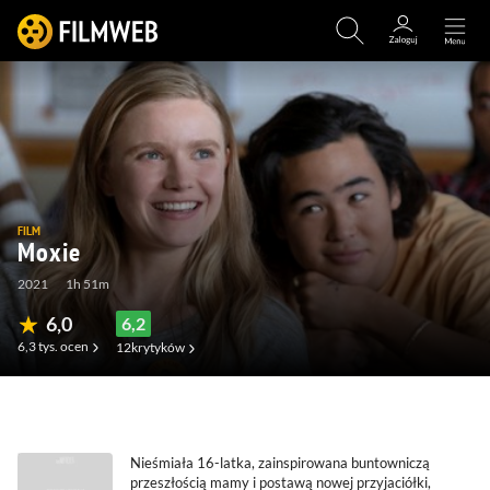
FILM
Moxie
2021
1h 51m
6,0
6,2
6,3 tys.
ocen
12
krytyków
(360)
(89)
(1)
(0)
Nieśmiała 16-latka, zainspirowana buntowniczą
przeszłością mamy i postawą nowej przyjaciółki,