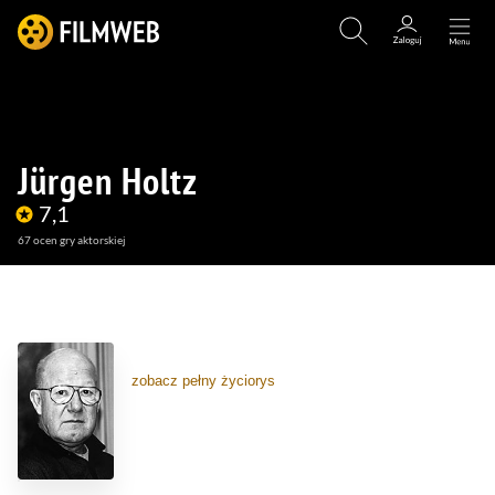
Jürgen Holtz
7,1
67
ocen gry aktorskiej
(48)
(1)
zobacz pełny życiorys