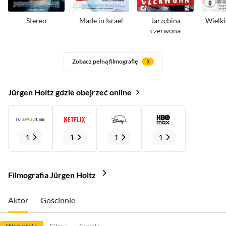
Stereo
Made in Israel
Jarzębina
Wielki
czerwona
Zobacz pełną filmografię
Jürgen Holtz gdzie obejrzeć online
1
1
1
1
Filmografia Jürgen Holtz
Aktor
Gościnnie