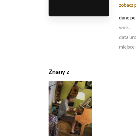
zobacz 
dane pe
wiek:
data ur
miejsce
Znany z