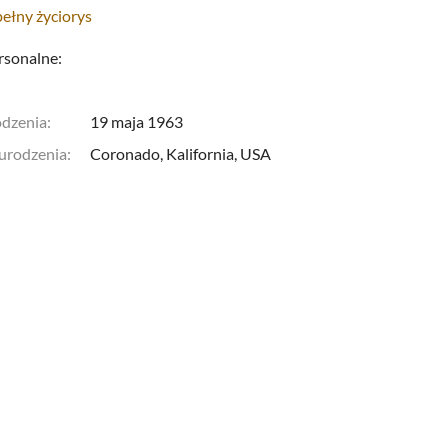
pełny życiorys
rsonalne:
odzenia:
19 maja 1963
 urodzenia:
Coronado, Kalifornia,
USA