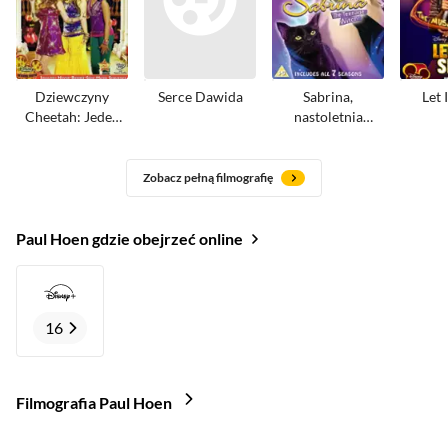
Dziewczyny
Serce Dawida
Sabrina,
Let 
Cheetah: Jeden
nastoletnia
świat
czarownica
Zobacz pełną filmografię
Paul Hoen gdzie obejrzeć online
16
Filmografia Paul Hoen