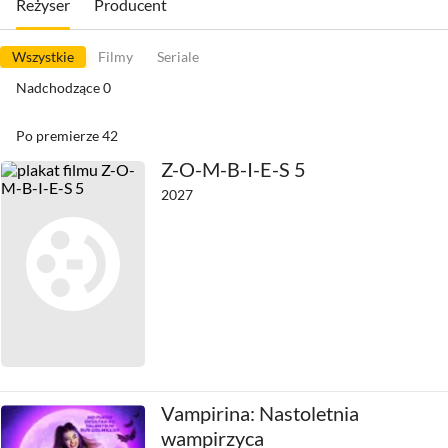
Reżyser
Producent
Wszystkie
Filmy
Seriale
Nadchodzące
0
Po premierze
42
Z-O-M-B-I-E-S 5
2027
Vampirina: Nastoletnia
wampirzyca