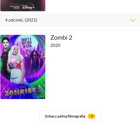
4
odcinki
, (2021)
Zombi 2
2020
Zobacz pełną filmografię