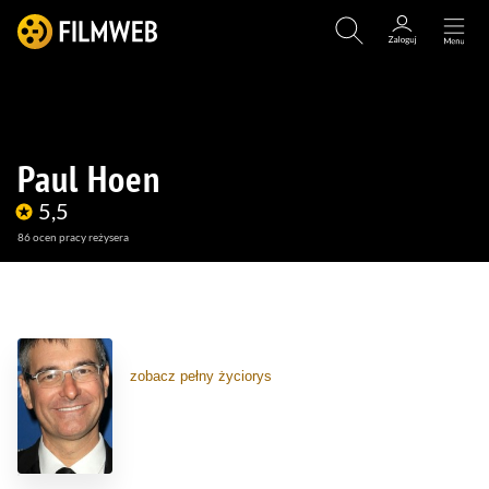
Paul Hoen
5,5
86
ocen pracy reżysera
(42)
(2)
zobacz pełny życiorys