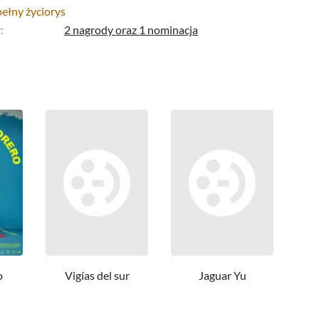
pełny życiorys
y
:
2 nagrody
oraz
1 nominacja
o
Vigías del sur
Jaguar Yu
V