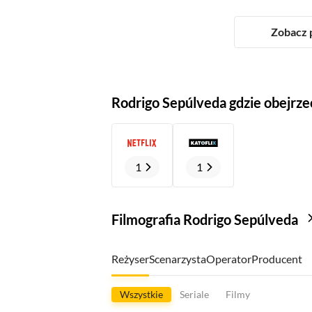
Zobacz p
Rodrigo Sepúlveda gdzie obejrze
1
1
Filmografia Rodrigo Sepúlveda
Reżyser
Scenarzysta
Operator
Producent
Wszystkie
Seriale
Filmy