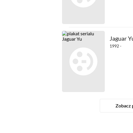
Jaguar Y
1992 -
Zobacz p