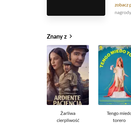
zobacz 
nagrod
Znany z
Żarliwa
Tengo mied
cierpliwość
torero