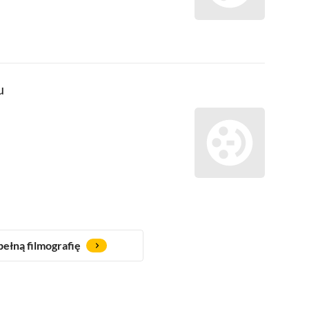
u
ełną filmografię