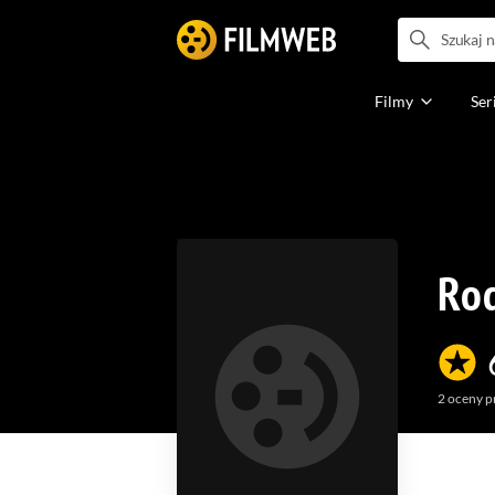
Filmy
Ser
Ro
2
oceny p