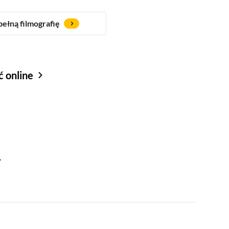
ełną filmografię
ć online