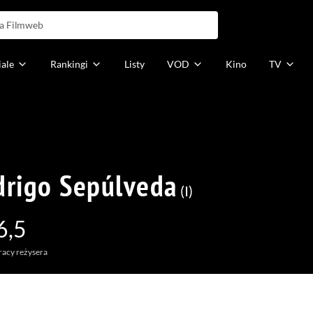
iale
Rankingi
Listy
VOD
Kino
TV
drigo Sepúlveda
I
6,5
racy reżysera