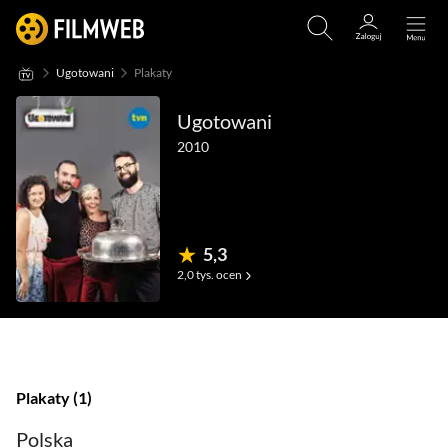
Ugotowani
Plakaty
Ugotowani
2010
5,3
2,0 tys.
ocen
(28)
(1)
(20
Plakaty
1
Polska