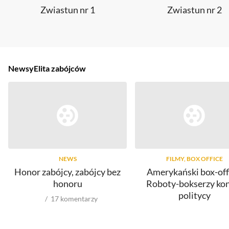
Zwiastun nr 1
Zwiastun nr 2
Newsy
Elita zabójców
NEWS
FILMY, BOX OFFICE
Honor zabójcy, zabójcy bez
Amerykański box-off
honoru
Roboty-bokserzy ko
politycy
17
komentarzy