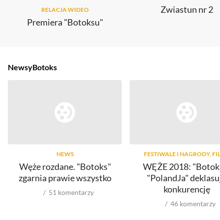
Zwiastun nr 2
RELACJA WIDEO
Premiera "Botoksu"
Newsy
Botoks
NEWS
FESTIWALE I NAGRODY, FI
Węże rozdane. "Botoks"
WĘŻE 2018: "Botoks
zgarnia prawie wszystko
"PolandJa" deklasu
konkurencję
51
komentarzy
46
komentarzy