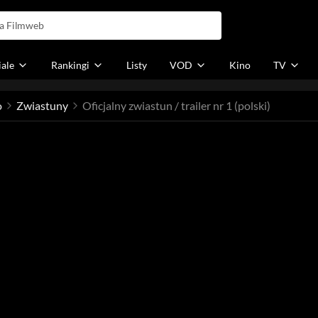
iale
Rankingi
Listy
VOD
Kino
TV
o
Zwiastuny
Oficjalny zwiastun / trailer nr 1 (polski)