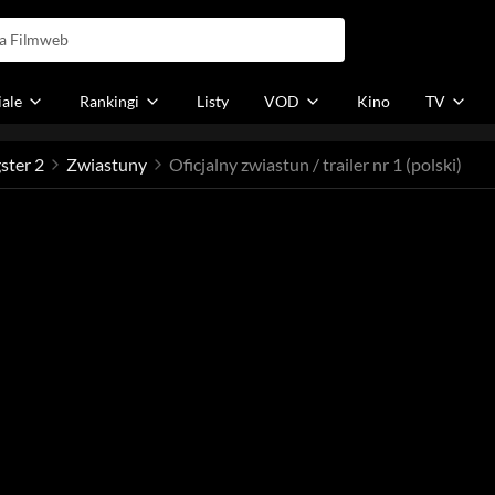
iale
Rankingi
Listy
VOD
Kino
TV
ster 2
Zwiastuny
Oficjalny zwiastun / trailer nr 1 (polski)