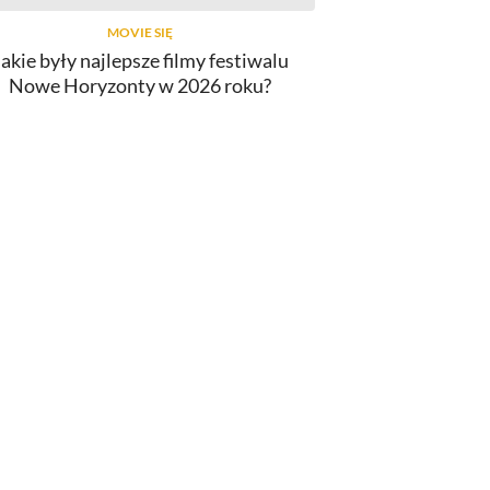
MOVIE SIĘ
Jakie były najlepsze filmy festiwalu
Nowe Horyzonty w 2026 roku?
INNY
lmy o Spider-Manie. Od najlepszego
do najgorszego