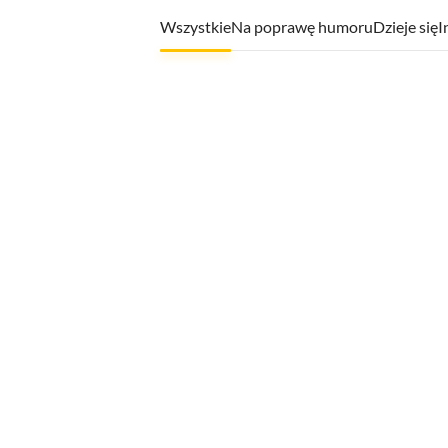
Wszystkie
Na poprawę humoru
Dzieje się
I