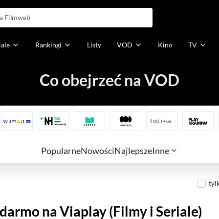
iale
Rankingi
Listy
VOD
Kino
TV
Co obejrzeć na VOD
Popularne
Nowości
Najlepsze
Inne
Darmowe
Wkrótce
tyl
armo na Viaplay (Filmy i Seriale)