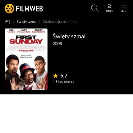
Święty szmal
Gdzie obejrzeć online
Święty szmal
2008
5,7
4,8 tys.
ocen
(58)
(4)
(96)