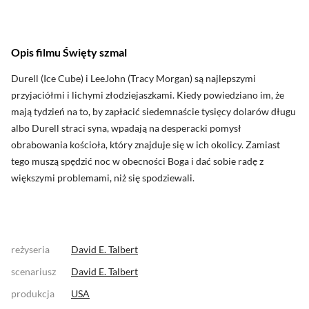
Opis filmu Święty szmal
Durell (Ice Cube) i LeeJohn (Tracy Morgan) są najlepszymi
przyjaciółmi i lichymi złodziejaszkami. Kiedy powiedziano im, że
mają tydzień na to, by zapłacić siedemnaście tysięcy dolarów długu
albo Durell straci syna, wpadają na desperacki pomysł
obrabowania kościoła, który znajduje się w ich okolicy. Zamiast
tego muszą spędzić noc w obecności Boga i dać sobie radę z
większymi problemami, niż się spodziewali.
reżyseria
David E. Talbert
scenariusz
David E. Talbert
produkcja
USA