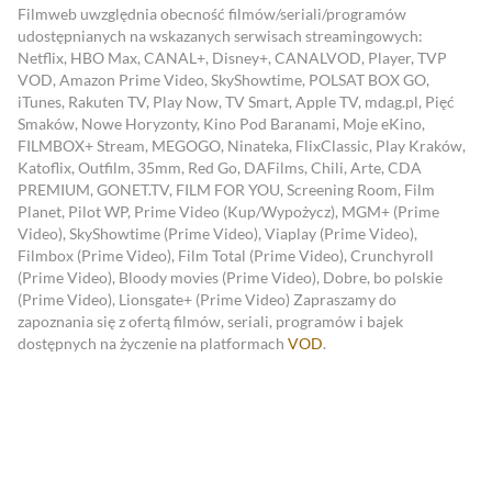
Filmweb uwzględnia obecność filmów/seriali/programów
udostępnianych na wskazanych serwisach streamingowych:
Netflix, HBO Max, CANAL+, Disney+, CANALVOD, Player, TVP
VOD, Amazon Prime Video, SkyShowtime, POLSAT BOX GO,
iTunes, Rakuten TV, Play Now, TV Smart, Apple TV, mdag.pl, Pięć
Smaków, Nowe Horyzonty, Kino Pod Baranami, Moje eKino,
FILMBOX+ Stream, MEGOGO, Ninateka, FlixClassic, Play Kraków,
Katoflix, Outfilm, 35mm, Red Go, DAFilms, Chili, Arte, CDA
PREMIUM, GONET.TV, FILM FOR YOU, Screening Room, Film
Planet, Pilot WP, Prime Video (Kup/Wypożycz), MGM+ (Prime
Video), SkyShowtime (Prime Video), Viaplay (Prime Video),
Filmbox (Prime Video), Film Total (Prime Video), Crunchyroll
(Prime Video), Bloody movies (Prime Video), Dobre, bo polskie
(Prime Video), Lionsgate+ (Prime Video)
Zapraszamy do
zapoznania się z ofertą filmów, seriali, programów i bajek
dostępnych na życzenie na platformach
VOD
.