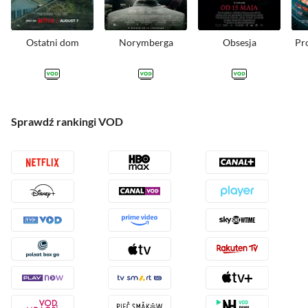
Ostatni dom
Norymberga
Obsesja
Pr
GDZIE NA
GDZIE NA
GDZIE NA
Sprawdź rankingi VOD