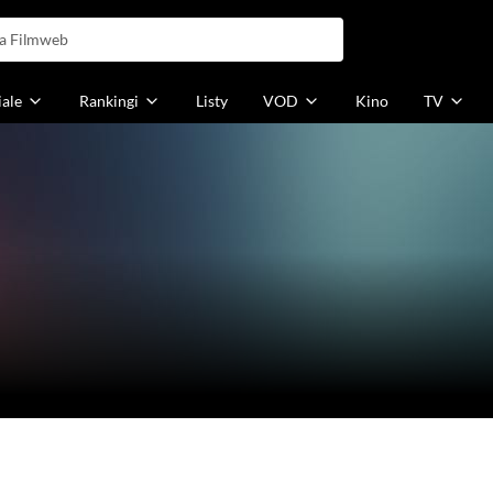
iale
Rankingi
Listy
VOD
Kino
TV
(2)