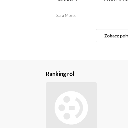
Sara Morse
Zobacz peł
Ranking ról