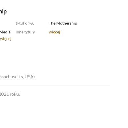
hip
tytuł oryg.
The Mothership
Media
inne tytuły
więcej
więcej
ssachusetts, USA).
2021 roku.