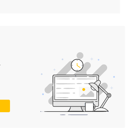
 oceny krytyków
.