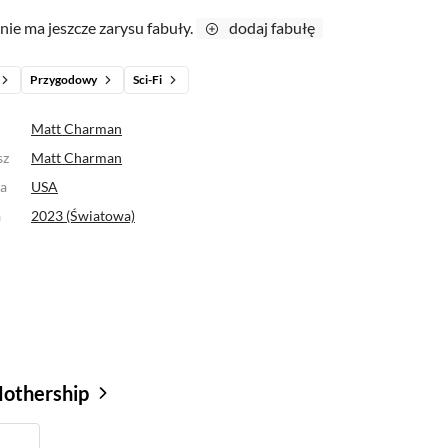
 nie ma jeszcze zarysu fabuły.
dodaj fabułę
Przygodowy
Sci-Fi
Matt Charman
sz
Matt Charman
a
USA
a
2023 (Światowa)
Mothership