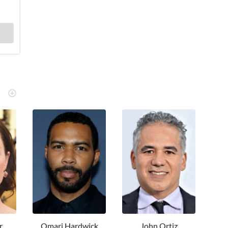
r
Omari Hardwick
John Ortiz
S