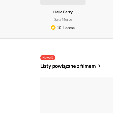
Halle Berry
Sara Morse
10
1 ocena
Nowość
Listy powiązane z filmem