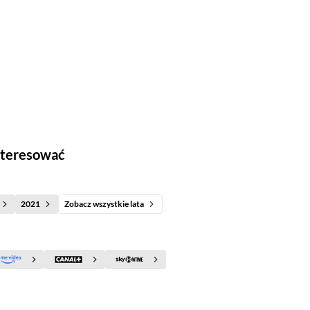
interesować
2021
Zobacz wszystkie lata