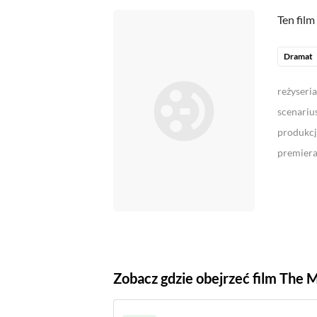
Ten film
Dramat
reżyseria
scenariu
produkcj
premier
Zobacz gdzie obejrzeć film The 