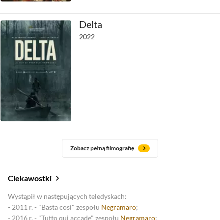
Delta
2022
Zobacz pełną filmografię
Ciekawostki
Wystąpił w następujących teledyskach:
- 2011 r. - "Basta così" zespołu
Negramaro
;
- 2016 r. - "Tutto qui accade" zespołu
Negramaro
;