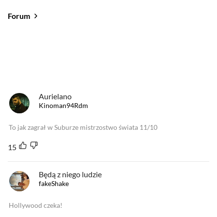
Forum
Od najlepszych
Od najnowszych
Od najlepszych
Aurielano
Kinoman94Rdm
To jak zagrał w Suburze mistrzostwo świata 11/10
15
Będą z niego ludzie
fakeShake
Hollywood czeka!