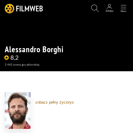
Alessandro Borghi
8,2
2 442
oceny gry aktorskiej
(35)
(121)
(1)
zobacz pełny życiorys