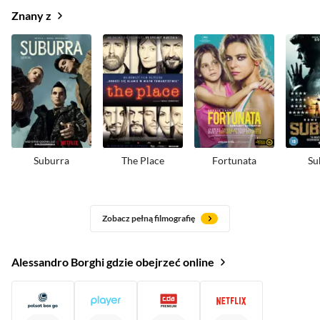
Znany z
Suburra
The Place
Fortunata
Su
Zobacz pełną filmografię
Alessandro Borghi gdzie obejrzeć online