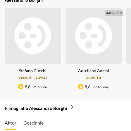
#482 TOP
Stefano Cucchi
Aureliano Adami
Sześć dni z życia
Suburra
8,8
8,6
217 ocen
773 oceny
Filmografia Alessandro Borghi
Aktor
Gościnnie