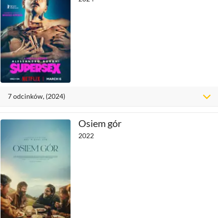
7
odcinków
, (2024)
Osiem gór
2022