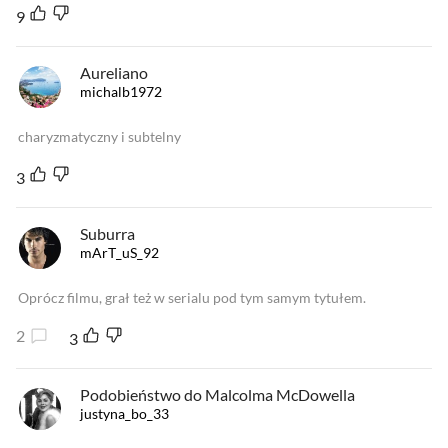
9
Aureliano
michalb1972
charyzmatyczny i subtelny
3
Suburra
mArT_uS_92
Oprócz filmu, grał też w serialu pod tym samym tytułem.
2
3
Podobieństwo do Malcolma McDowella
justyna_bo_33