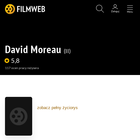
David Moreau
II
5,8
117
ocen pracy reżysera
(8)
(5)
zobacz pełny życiorys