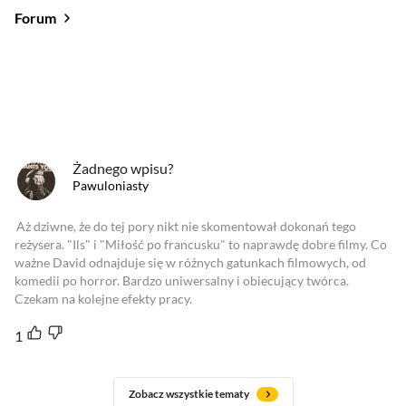
Forum
Od najlepszych
Od najnowszych
Od najlepszych
Żadnego wpisu?
Pawuloniasty
Aż dziwne, że do tej pory nikt nie skomentował dokonań tego
reżysera. "Ils" i "Miłość po francusku" to naprawdę dobre filmy. Co
ważne David odnajduje się w różnych gatunkach filmowych, od
komedii po horror. Bardzo uniwersalny i obiecujący twórca.
Czekam na kolejne efekty pracy.
1
Zobacz wszystkie tematy