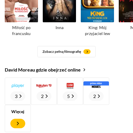
Miłość po
Inna
King: Mój
M
francusku
przyjaciel lew
Zobacz pełną filmografię
David Moreau gdzie obejrzeć online
3
2
5
2
Więcej