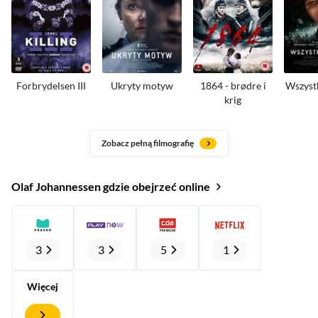
Forbrydelsen III
Ukryty motyw
1864 - brødre i
Wszyst
krig
Zobacz pełną filmografię
Olaf Johannessen gdzie obejrzeć online
3
3
5
1
Więcej