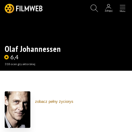
Olaf Johannessen
6,4
318
ocen gry aktorskiej
(20)
(11)
(1)
zobacz pełny życiorys