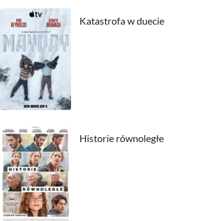
2000
Katastrofa w duecie
1999
1998
1997
1996
1995
Historie równoległe
1994
1993
1992
1991