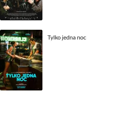
1969
1968
1967
Tylko jedna noc
1966
1965
1964
1963
1962
1961
1960