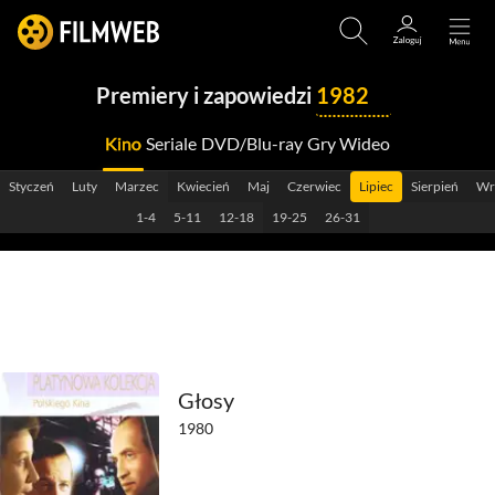
Premiery i zapowiedzi
1982
Kino
Seriale
DVD/Blu-ray
Gry Wideo
2029
Styczeń
Luty
Marzec
Kwiecień
Maj
Czerwiec
Lipiec
Sierpień
Wr
2028
1-4
5-11
12-18
19-25
26-31
2027
2026
2025
2024
Głosy
1980
2023
2022