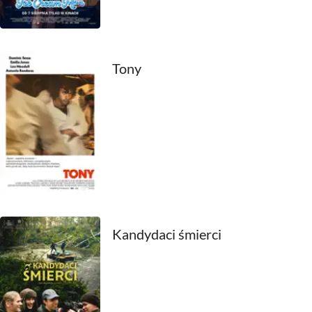
1980
1979
1978
Tony
1977
1976
1975
1974
1973
Kandydaci śmierci
1972
1971
1970