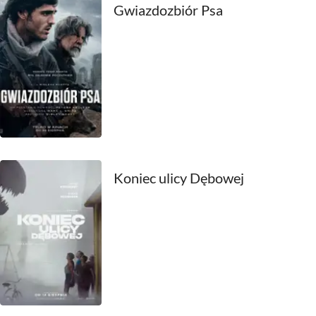
2011
Gwiazdozbiór Psa
2010
2009
2008
2007
2006
Koniec ulicy Dębowej
2005
2004
2003
2002
2001