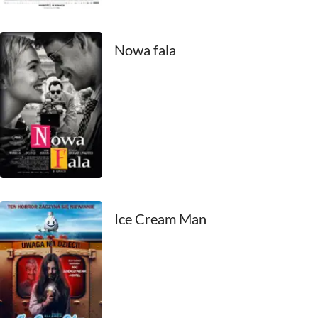
1990
1989
Nowa fala
1988
1987
1986
1985
1984
Ice Cream Man
1983
1982
1981