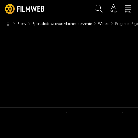
Filmy
Epoka lodowcowa: Mocne uderzenie
Wideo
Fragment Figar