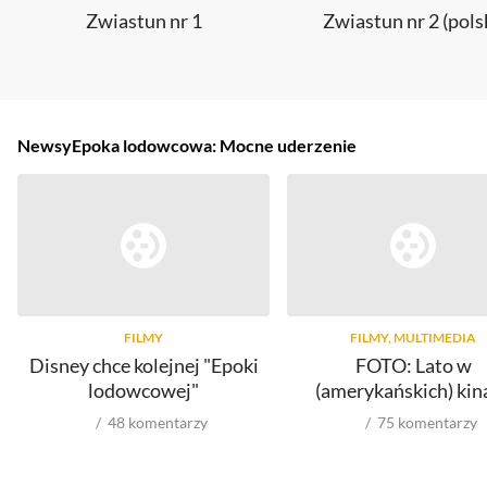
Zwiastun nr 1
Zwiastun nr 2 (pols
Newsy
Epoka lodowcowa: Mocne uderzenie
FILMY
FILMY, MULTIMEDIA
Disney chce kolejnej "Epoki
FOTO: Lato w
lodowcowej"
(amerykańskich) kin
48
komentarzy
75
komentarzy