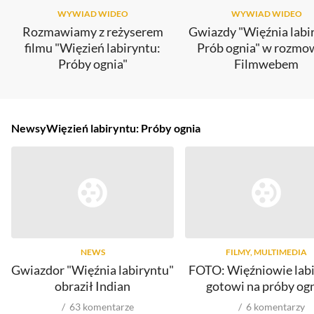
WYWIAD WIDEO
WYWIAD WIDEO
Rozmawiamy z reżyserem
Gwiazdy "Więźnia labi
filmu "Więzień labiryntu:
Prób ognia" w rozmow
Próby ognia"
Filmwebem
Newsy
Więzień labiryntu: Próby ognia
NEWS
FILMY, MULTIMEDIA
Gwiazdor "Więźnia labiryntu"
FOTO: Więźniowie lab
obraził Indian
gotowi na próby og
63
komentarze
6
komentarzy