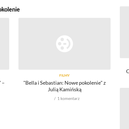
okolenie
C
FILMY
" –
"Bella i Sebastian: Nowe pokolenie" z
Julią Kamińską
1
komentarz