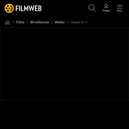
Filmy
80 milionów
Wideo
Teaser nr 1