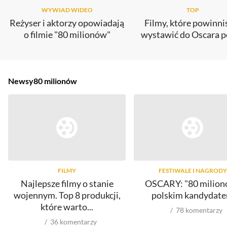
WYWIAD WIDEO
TOP
Reżyser i aktorzy opowiadają
Filmy, które powinn
o filmie "80 milionów"
wystawić do Oscara p
Newsy
80 milionów
FILMY
FESTIWALE I NAGRODY
Najlepsze filmy o stanie
OSCARY: "80 milion
wojennym. Top 8 produkcji,
polskim kandydat
które warto...
78
komentarzy
36
komentarzy