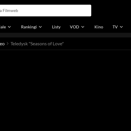
iale
Rankingi
Listy
VOD
Kino
TV
eo
Teledysk "Seasons of Love"