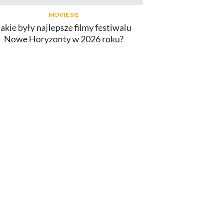
MOVIE SIĘ
Jakie były najlepsze filmy festiwalu
Nowe Horyzonty w 2026 roku?
INNY
lmy o Spider-Manie. Od najlepszego
do najgorszego