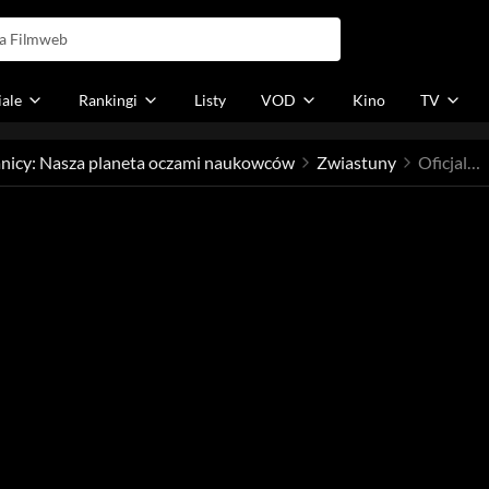
iale
Rankingi
Listy
VOD
Kino
TV
anicy: Nasza planeta oczami naukowców
Zwiastuny
Oficjalny zwiastun / trailer nr 1