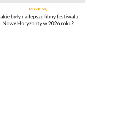
MOVIE SIĘ
Jakie były najlepsze filmy festiwalu
Nowe Horyzonty w 2026 roku?
INNY
lmy o Spider-Manie. Od najlepszego
do najgorszego