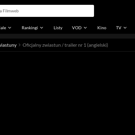
iale
Rankingi
Listy
VOD
Kino
TV
iastuny
Oficjalny zwiastun / trailer nr 1 (angielski)