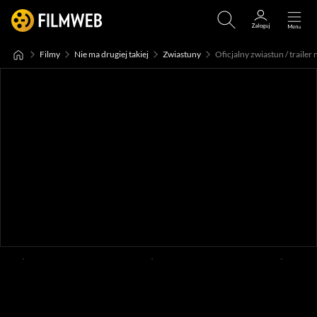
Filmy
Nie ma drugiej takiej
Zwiastuny
Oficjalny zwiastun / trailer 