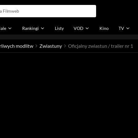
iale
Rankingi
Listy
VOD
Kino
TV
arliwych modlitw
Zwiastuny
Oficjalny zwiastun / trailer nr 1