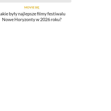
MOVIE SIĘ
Jakie były najlepsze filmy festiwalu
Nowe Horyzonty w 2026 roku?
INNY
lmy o Spider-Manie. Od najlepszego
do najgorszego