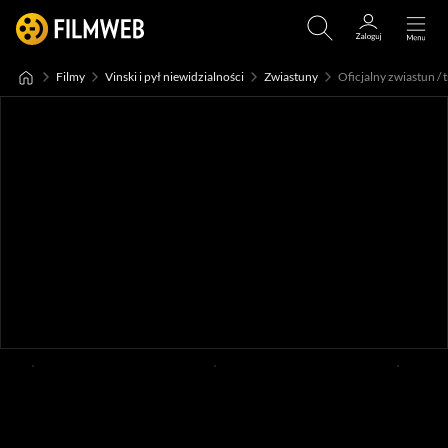
Filmy
Vinski i pył niewidzialności
Zwiastuny
Oficjalny zwiastun / t