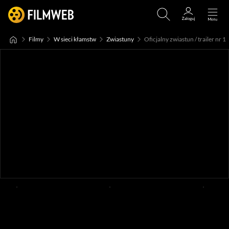
Filmy
W sieci kłamstw
Zwiastuny
Oficjalny zwiastun / trailer nr 1