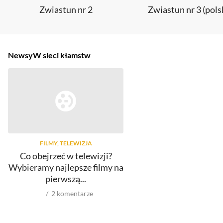
Zwiastun nr 2
Zwiastun nr 3 (pols
Newsy
W sieci kłamstw
FILMY, TELEWIZJA
Co obejrzeć w telewizji?
Wybieramy najlepsze filmy na
pierwszą...
2
komentarze