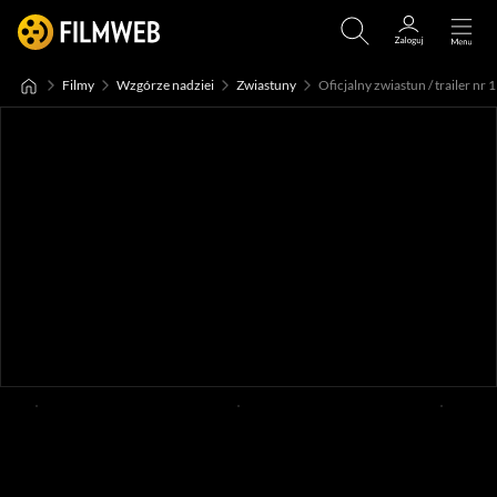
Filmy
Wzgórze nadziei
Zwiastuny
Oficjalny zwiastun / trailer nr 1