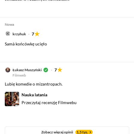
Nowa
7
krzyhuk
Samà końcówkę ucięło
7
Łukasz Muszyński
Filmweb
Lubię komedie o mizantropach.
Nauka latania
Przeczytaj recenzję Filmwebu
Zobacz więcej opinii
1,5 tys.