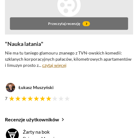
Przeczytaj recenzję
Nauka latania
Nie ma tu taniego glamouru znanego z TVN-owskich komedii:
szklanych korporacyjnych
pałaców, kilometrowych apartamentów
i limuzyn prosto z...
czytaj więcej
Łukasz Muszyński
7
Recenzje użytkowników
oceny krytyków
Żarty na bok