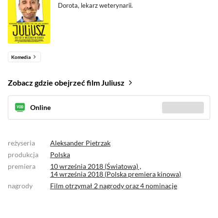
Dorota, lekarz weterynarii.
Komedia
Zobacz gdzie obejrzeć film Juliusz
Online
Sprawdź gdzie
(8)
reżyseria
Aleksander Pietrzak
produkcja
Polska
premiera
10 września 2018 (Światowa) ,
14 września 2018 (
Polska premiera kinowa
)
nagrody
Film otrzymał
2 nagrody
oraz
4 nominacje