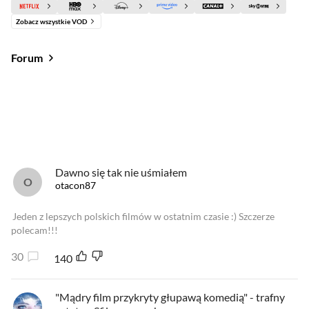
Zobacz wszystkie VOD
Forum
Od najlepszych
Od najnowszych
Od najlepszych
Dawno się tak nie uśmiałem
otacon87
Jeden z lepszych polskich filmów w ostatnim czasie :) Szczerze
polecam!!!
30
140
"Mądry film przykryty głupawą komedią" - trafny