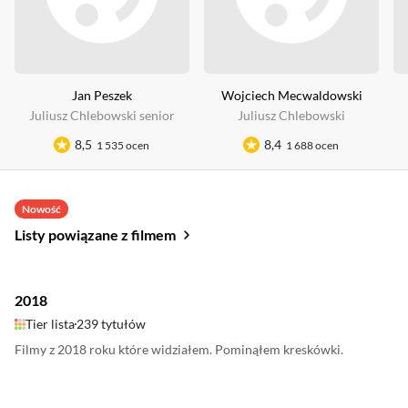
Jan Peszek
Wojciech Mecwaldowski
Juliusz Chlebowski senior
Juliusz Chlebowski
8,5
8,4
1 535 ocen
1 688 ocen
Nowość
Listy powiązane z filmem
2018
Tier lista
239 tytułów
Filmy z 2018 roku które widziałem. Pominąłem kreskówki.