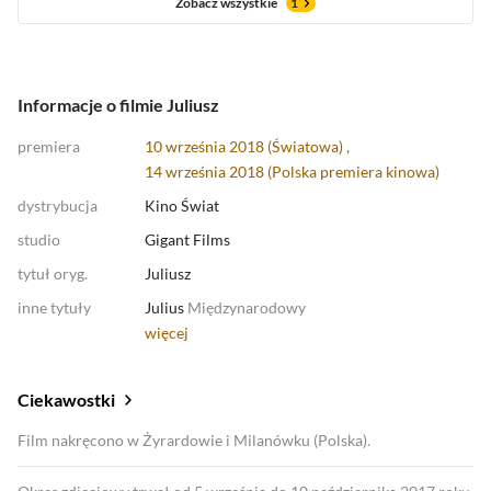
Zobacz wszystkie
1
Informacje o filmie Juliusz
premiera
10 września 2018 (Światowa) ,
14 września 2018 (
Polska premiera kinowa
)
dystrybucja
Kino Świat
studio
Gigant Films
tytuł oryg.
Juliusz
inne tytuły
Julius
Międzynarodowy
więcej
Ciekawostki
Film nakręcono w Żyrardowie i Milanówku (Polska).