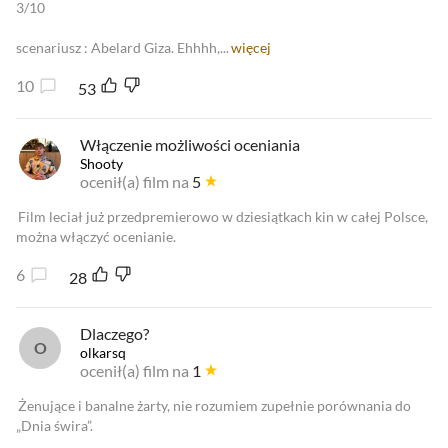
3/10
scenariusz : Abelard Giza. Ehhhh,...
więcej
10
53
Włączenie możliwości oceniania
Shooty
ocenił(a) film na
5
Film leciał już przedpremierowo w dziesiątkach kin w całej Polsce,
można włączyć ocenianie.
6
28
Dlaczego?
olkarsq
ocenił(a) film na
1
Żenujące i banalne żarty, nie rozumiem zupełnie porównania do
„Dnia świra”.