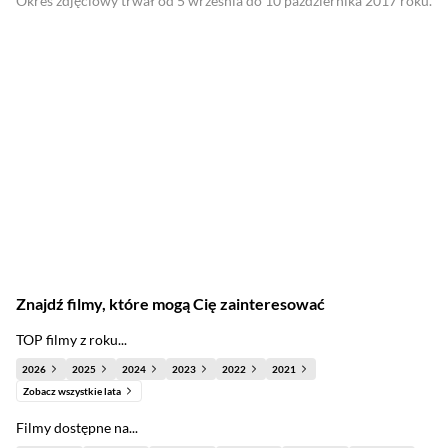
Okres zdjęciowy trwał od 5 września do 10 października 2017 roku.
Znajdź filmy, które mogą Cię zainteresować
TOP filmy z roku...
2026
2025
2024
2023
2022
2021
Zobacz wszystkie lata
Filmy dostępne na...