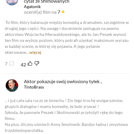
cytat ze Sfilmowanych
Agatonik
ocenił(a) film na
7
To film, który balansuje między komedią a dramatem, szczególnie w
drugiej jego części. Na uwagę i docenienie zasługuje na pewno
aktorstwo Wojciecha Mecwaldowskiego, ale to Jan Peszek wynosi
ten film na wyższy poziom, który potrafi uzyskać maksimum wyrazu
w każdej scenie, w której się pojawia. A jego pytanie
skierowane...
więcej
7
42
Aktor pokazuje swój owłosiony tyłek ..
TintoBrass
.. i już cała sala ryczy ze śmiechu ! Do tego trochę wulgaryzmów,
głupich dialogów i mamy komedię, że boki zrywać !
Szkoda, że panowie Peszek i Skolimowski przyłożyli rękę do tego
filmu.
Na plus, śliczny uśmiech Anny Smołowik. Bardzo ładna i zmysłowa
trzydziestoparolatka.