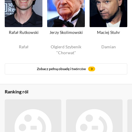
Rafał Rutkowski
Jerzy Skolimowski
Maciej Stuhr
Rafał
Olgierd Szybenik
Damian
"Chorwat"
Zobacz pełną obsadę i twórców
Ranking ról