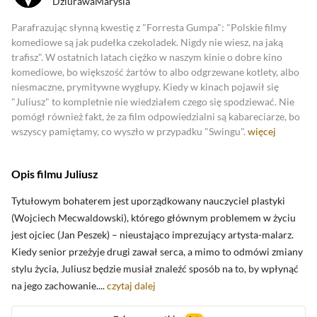
DziurawaMarysia
Zobacz oceny krytyków
Parafrazując słynną kwestię z "Forresta Gumpa": "Polskie filmy
komediowe są jak pudełka czekoladek. Nigdy nie wiesz, na jaką
trafisz". W ostatnich latach ciężko w naszym kinie o dobre kino
komediowe, bo większość żartów to albo odgrzewane kotlety, albo
niesmaczne, prymitywne wygłupy. Kiedy w kinach pojawił się
"Juliusz" to kompletnie nie wiedziałem czego się spodziewać. Nie
pomógł również fakt, że za film odpowiedzialni są kabareciarze, bo
wszyscy pamiętamy, co wyszło w przypadku "Swingu".
więcej
Opis filmu Juliusz
Tytułowym bohaterem jest uporządkowany nauczyciel plastyki
(Wojciech Mecwaldowski), którego głównym problemem w życiu
jest ojciec (Jan Peszek) – nieustająco imprezujący artysta-malarz.
Kiedy senior przeżyje drugi zawał serca, a mimo to odmówi zmiany
stylu życia, Juliusz będzie musiał znaleźć sposób na to, by wpłynąć
na jego zachowanie....
czytaj dalej