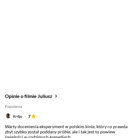
Opinie o filmie Juliusz
Popularna
7
Kr4ju
Warty docenienia eksperyment w polskim kinie, który co prawda
zbyt szybko został poddany próbie, ale i tak jest to powiew
świeżości w rodzimych komediach.