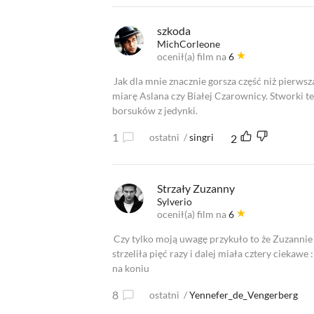
szkoda
MichCorleone
ocenił(a) film na
6
Jak dla mnie znacznie gorsza część niż pierws
miarę Aslana czy Białej Czarownicy. Stworki te
borsuków z jedynki.
1
ostatni
/
singri
2
Strzały Zuzanny
Sylverio
ocenił(a) film na
6
Czy tylko moją uwagę przykuło to że Zuzannie n
strzeliła pięć razy i dalej miała cztery ciekawe
na koniu
8
ostatni
/
Yennefer_de_Vengerberg