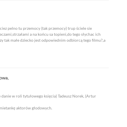
ciez pelno tu przemocy (tak przemocy) trup ściele sie
eczami,strzałami a na końcu sa topieni,do tego słychac ich
Czy tak małe dziecko jest odpowiednim odbiorcą tego filmu?,a
owa,
danie w roli tytułowego księcia) Tadeusz Norek, (Artur
 śmietankę aktorów głodowych.