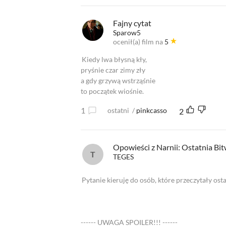
Fajny cytat
Sparow5
ocenił(a) film na
5
Kiedy lwa błysną kły,
pryśnie czar zimy zły
a gdy grzywą wstrząśnie
to początek wiośnie.
1
ostatni
/
pinkcasso
2
Opowieści z Narnii: Ostatnia Bi
TEGES
Pytanie kieruję do osób, które przeczytały ost
------ UWAGA SPOILER!!! ------