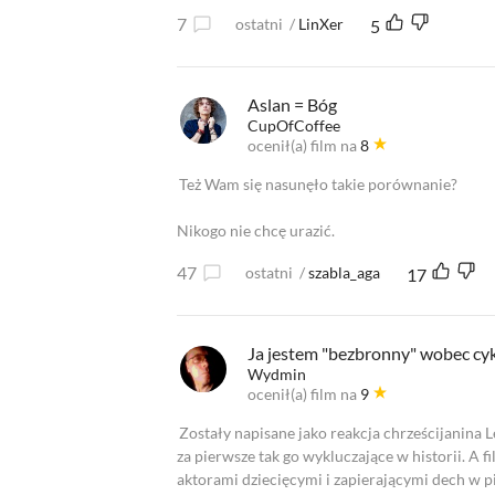
7
ostatni
/
LinXer
5
Aslan = Bóg
CupOfCoffee
ocenił(a) film na
8
Też Wam się nasunęło takie porównanie?
Nikogo nie chcę urazić.
47
ostatni
/
szabla_aga
17
Ja jestem "bezbronny" wobec cykl
Wydmin
ocenił(a) film na
9
Zostały napisane jako reakcja chrześcijanina 
za pierwsze tak go wykluczające w historii. A 
aktorami dziecięcymi i zapierającymi dech w pi