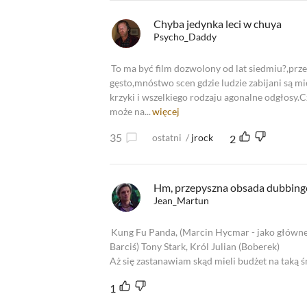
Chyba jedynka leci w chuya
Psycho_Daddy
To ma być film dozwolony od lat siedmiu?,prze
gęsto,mnóstwo scen gdzie ludzie zabijani są mi
krzyki i wszelkiego rodzaju agonalne odgłosy.
może na...
więcej
35
ostatni
/
jrock
2
Hm, przepyszna obsada dubbing
Jean_Martun
Kung Fu Panda, (Marcin Hycmar - jako główne 
Barciś) Tony Stark, Król Julian (Boberek)
Aż się zastanawiam skąd mieli budżet na taką
1