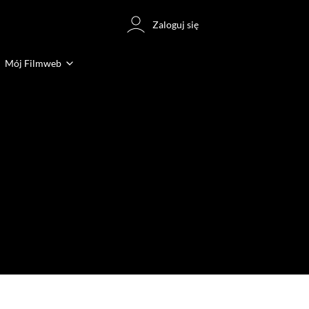
Zaloguj się
Mój Filmweb
(5)
(11)
(6)
(36)
(37)