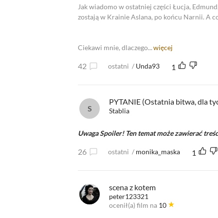
Jak wiadomo w ostatniej części Łucja, Edmund, P
zostają w Krainie Aslana, po końcu Narnii. A co
Ciekawi mnie, dlaczego...
więcej
42
ostatni
/
Unda93
1
PYTANIE (Ostatnia bitwa, dla tyc
Stablia
Uwaga Spoiler! Ten temat może zawierać treśc
26
ostatni
/
monika_maska
1
scena z kotem
peter123321
ocenił(a) film na
10