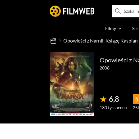
Filmy
Ser
Opowieści z Narnii: Książę Kaspian
Opowieści z Na
2008
6,8
5
130 tys.
ocen
25
(495)
(