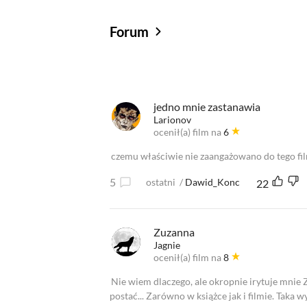
Forum
Od najlepszych
Od najnowszych
Od najlepszych
jedno mnie zastanawia
Larionov
ocenił(a) film na
6
czemu właściwie nie zaangażowano do tego 
5
ostatni
/
Dawid_Konc
22
Zuzanna
Jagnie
ocenił(a) film na
8
Nie wiem dlaczego, ale okropnie irytuje mnie Z
postać... Zarówno w książce jak i filmie. Taka wy