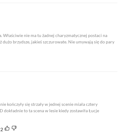
za. Właściwie nie ma tu żadnej charyzmatycznej postaci na
ż dużo brzydsze, jakieś szczurowate. Nie umywają się do pary
ie kończyły się strzały w jednej scenie miała cztery
 :D dokładnie to ta scena w lesie kiedy zostawiła Łucje
2