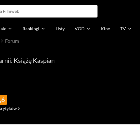
iale
Rankingi
Listy
VOD
Kino
TV
Forum
rnii: Książę Kaspian
,6
krytyków
49)
(144)
(0)
(8)