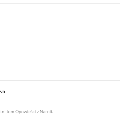
twa
atni tom Opowieści z Narnii.