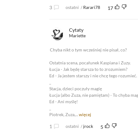
3
ostatni
/
Rarari78
17
Cytaty
Mariette
Chyba nikt o tym wcześniej nie pisał, co?
Ostatnia scena, pocałunek Kaspiana i Zuzy.
Łucja - Jak będę starsza to to zrozumiem?
Ed - Ja jestem starszy i nie chcę tego rozumieć.
_
Stacja, dzieci poczuły magię
Łucja (albo Zuza, nie pamiętam) - To chyba mag
Ed - Ani myślę!
_
Piotrek, Zuza,...
więcej
1
ostatni
/
jrock
5