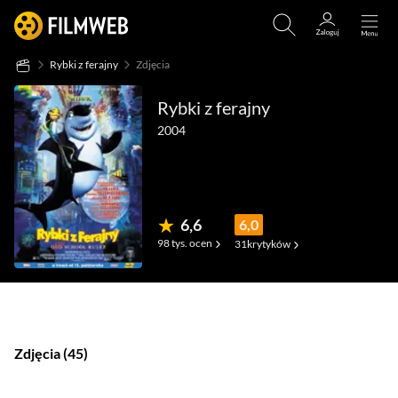
Rybki z ferajny
Zdjęcia
Rybki z ferajny
2004
6,6
6,0
98 tys.
ocen
31
krytyków
(469)
(51)
(109)
Zdjęcia
45