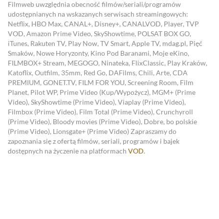
Filmweb uwzględnia obecność filmów/seriali/programów
udostępnianych na wskazanych serwisach streamingowych:
Netflix, HBO Max, CANAL+, Disney+, CANALVOD, Player, TVP
VOD, Amazon Prime Video, SkyShowtime, POLSAT BOX GO,
iTunes, Rakuten TV, Play Now, TV Smart, Apple TV, mdag.pl, Pięć
Smaków, Nowe Horyzonty, Kino Pod Baranami, Moje eKino,
FILMBOX+ Stream, MEGOGO, Ninateka, FlixClassic, Play Kraków,
Katoflix, Outfilm, 35mm, Red Go, DAFilms, Chili, Arte, CDA
PREMIUM, GONET.TV, FILM FOR YOU, Screening Room, Film
Planet, Pilot WP, Prime Video (Kup/Wypożycz), MGM+ (Prime
Video), SkyShowtime (Prime Video), Viaplay (Prime Video),
Filmbox (Prime Video), Film Total (Prime Video), Crunchyroll
(Prime Video), Bloody movies (Prime Video), Dobre, bo polskie
(Prime Video), Lionsgate+ (Prime Video)
Zapraszamy do
zapoznania się z ofertą filmów, seriali, programów i bajek
dostępnych na życzenie na platformach
VOD
.