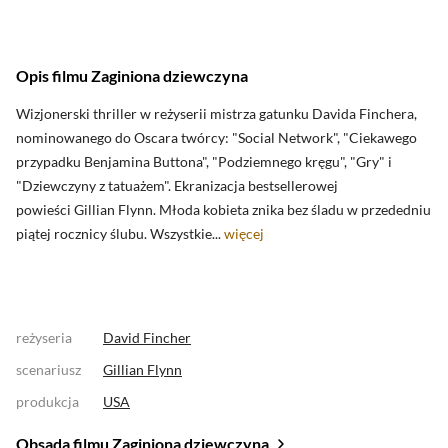
Opis filmu Zaginiona dziewczyna
Wizjonerski thriller w reżyserii mistrza gatunku Davida Finchera,
nominowanego do Oscara twórcy: "Social Network", "Ciekawego
przypadku Benjamina Buttona", "Podziemnego kręgu", "Gry" i
"Dziewczyny z tatuażem". Ekranizacja bestsellerowej
powieści Gillian Flynn. Młoda kobieta znika bez śladu w przededniu
piątej rocznicy ślubu. Wszystkie...
więcej
reżyseria
David Fincher
scenariusz
Gillian Flynn
produkcja
USA
Obsada filmu Zaginiona dziewczyna