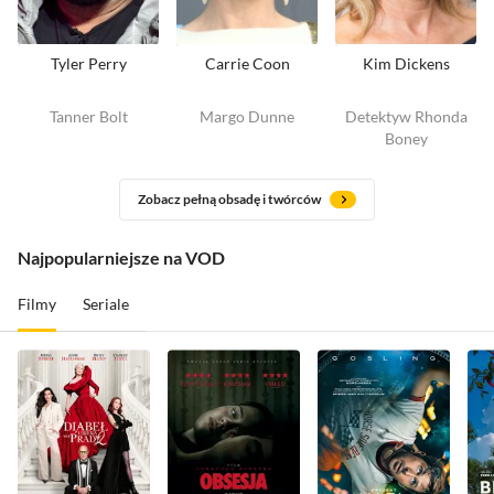
Tyler Perry
Carrie Coon
Kim Dickens
Tanner Bolt
Margo Dunne
Detektyw Rhonda
Boney
Zobacz pełną obsadę i twórców
Najpopularniejsze na VOD
Filmy
Seriale