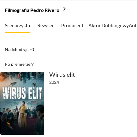
Filmografia Pedro Rivero
Scenarzysta
Reżyser
Producent
Aktor Dubbingowy
Aut
Nadchodzące
0
Po premierze
9
Wirus elit
2024