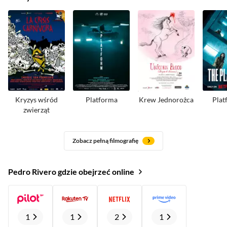
Kryzys wśród
Platforma
Krew Jednorożca
Plat
zwierząt
Zobacz pełną filmografię
Pedro Rivero gdzie obejrzeć online
1
1
2
1