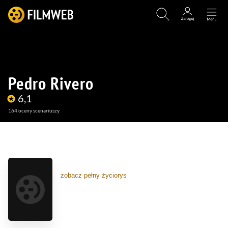
Pedro Rivero
6,1
164
oceny scenariuszy
(9)
(2)
zobacz pełny życiorys