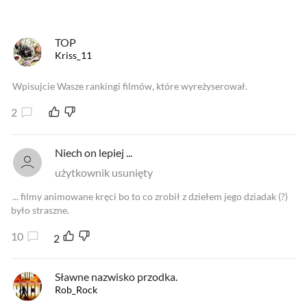
TOP
Kriss_11
Wpisujcie Wasze rankingi filmów, które wyreżyserował.
2
Niech on lepiej ...
użytkownik usunięty
... filmy animowane kręci bo to co zrobił z dziełem jego dziadak (?)
było straszne.
10
2
Sławne nazwisko przodka.
Rob_Rock