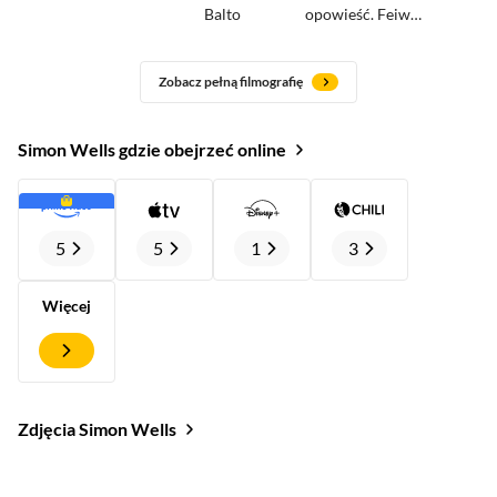
Balto
opowieść. Feiwel
rusza na Zachód
Zobacz pełną filmografię
Simon Wells gdzie obejrzeć online
5
5
1
3
Więcej
Zdjęcia Simon Wells