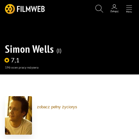
Simon Wells
I
7,1
196
ocen pracy reżysera
(11)
(2)
zobacz pełny życiorys