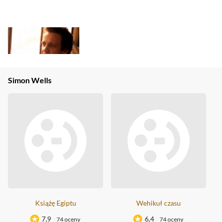
Simon Wells
Książę Egiptu
Wehikuł czasu
7,9
6,4
74 oceny
74 oceny