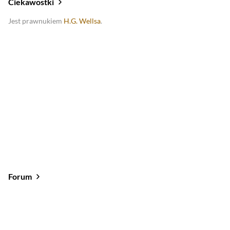
Ciekawostki
Jest prawnukiem
H.G. Wellsa
.
Forum
Od najlepszych
Od najnowszych
Od najlepszych