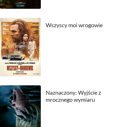
1959
1958
Wszyscy moi wrogowie
1957
1956
1955
1954
1953
1952
Naznaczony: Wyjście z
mrocznego wymiaru
1951
1950
1949