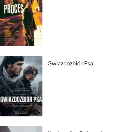
2000
1999
1998
1997
1996
Gwiazdozbiór Psa
1995
1994
1993
1992
1991