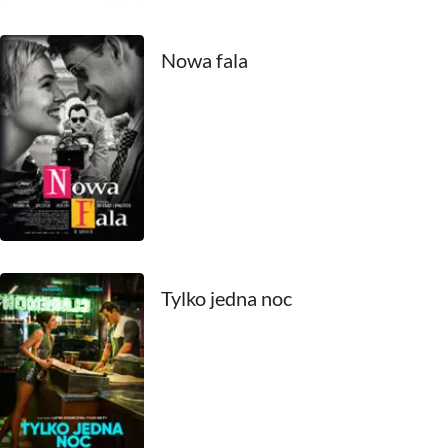
1969
Nowa fala
1968
1967
1966
1965
1964
1963
Tylko jedna noc
1962
1961
1960