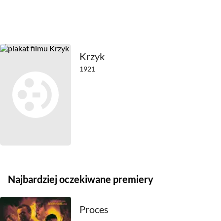
2011
2010
2009
Krzyk
2008
1921
2007
2006
2005
2004
2003
Najbardziej oczekiwane premiery
2002
Proces
2001