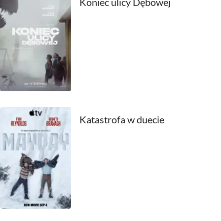
Koniec ulicy Dębowej
1990
1989
1988
1987
1986
1985
Katastrofa w duecie
1984
1983
1982
1981