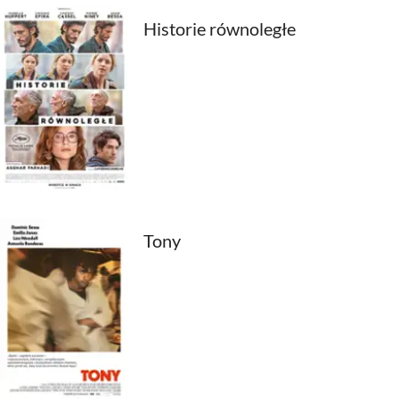
1980
Historie równoległe
1979
1978
1977
1976
1975
1974
Tony
1973
1972
1971
1970