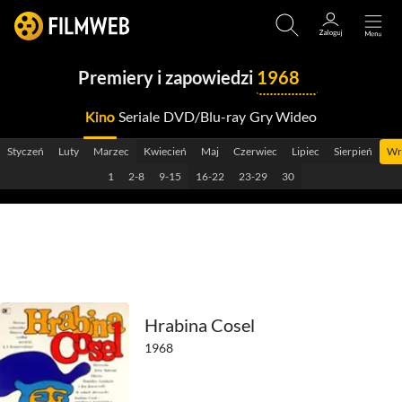
Premiery i zapowiedzi
1968
Kino
Seriale
DVD/Blu-ray
Gry Wideo
2029
Styczeń
Luty
Marzec
Kwiecień
Maj
Czerwiec
Lipiec
Sierpień
Wr
2028
1
2-8
9-15
16-22
23-29
30
2027
2026
2025
2024
Hrabina Cosel
1968
2023
2022