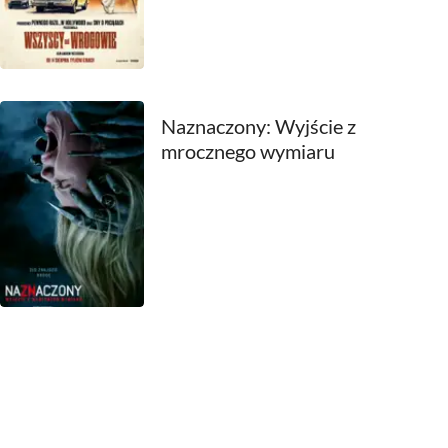
1969
1968
1967
Naznaczony: Wyjście z
mrocznego wymiaru
1966
1965
1964
1963
1962
1961
1960