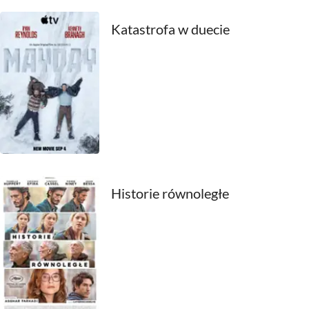
2000
Katastrofa w duecie
1999
1998
1997
1996
1995
Historie równoległe
1994
1993
1992
1991