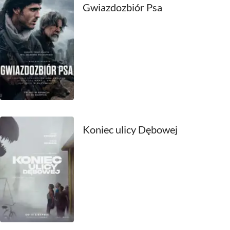
2011
Gwiazdozbiór Psa
2010
2009
2008
2007
2006
Koniec ulicy Dębowej
2005
2004
2003
2002
2001