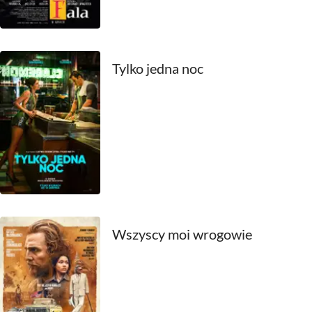
1980
1979
1978
Tylko jedna noc
1977
1976
1975
1974
1973
Wszyscy moi wrogowie
1972
1971
1970