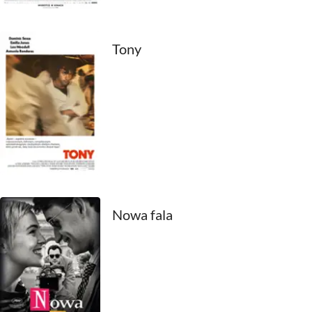
1990
1989
Tony
1988
1987
1986
1985
1984
Nowa fala
1983
1982
1981