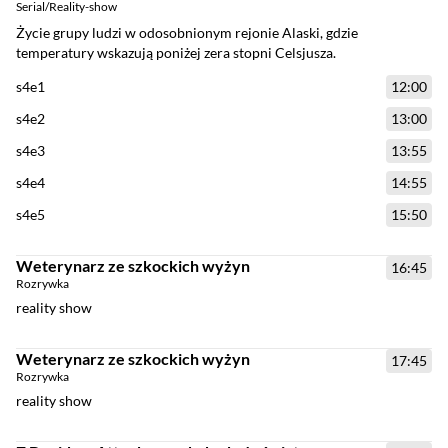
Serial
/
Reality-show
Życie grupy ludzi w odosobnionym rejonie Alaski, gdzie
temperatury wskazują poniżej zera stopni Celsjusza.
s4e1
12:00
s4e2
13:00
s4e3
13:55
s4e4
14:55
s4e5
15:50
Weterynarz ze szkockich wyżyn
16:45
Rozrywka
reality show
Weterynarz ze szkockich wyżyn
17:45
Rozrywka
reality show