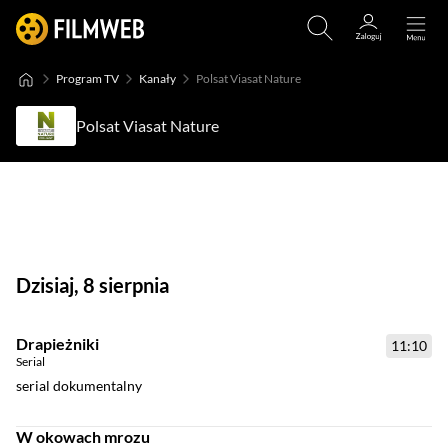
Program TV
Kanały
Polsat Viasat Nature
Polsat Viasat Nature
Dzisiaj, 8 sierpnia
Drapieżniki
11:10
Serial
serial dokumentalny
W okowach mrozu