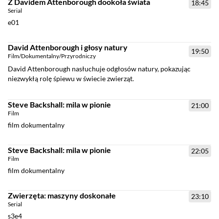
Z Davidem Attenborough dookoła świata
18:45
Serial
e01
David Attenborough i głosy natury
19:50
Film
/
Dokumentalny
/
Przyrodniczy
David Attenborough nasłuchuje odgłosów natury, pokazując
niezwykłą rolę śpiewu w świecie zwierząt.
Steve Backshall: mila w pionie
21:00
Film
film dokumentalny
Steve Backshall: mila w pionie
22:05
Film
film dokumentalny
Zwierzęta: maszyny doskonałe
23:10
Serial
s3e4