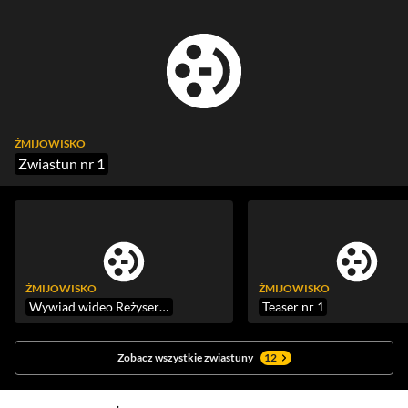
ŻMIJOWISKO
Zwiastun nr 1
ŻMIJOWISKO
ŻMIJOWISKO
Wywiad wideo Reżyser i gwiazdy "Żmijowiska" opowiadają nam o serialu Canal+
Teaser nr 1
Zobacz wszystkie zwiastuny
12