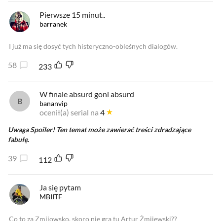
Pierwsze 15 minut..
barranek
I już ma się dosyć tych histeryczno-obleśnych dialogów.
58
233
W finale absurd goni absurd
bananvip
ocenił(a) serial na
4
Uwaga Spoiler! Ten temat może zawierać treści zdradzające
fabułę.
39
112
Ja się pytam
MBIITF
Co to za Zmijowsko, skoro nie gra tu Artur Żmijewski??