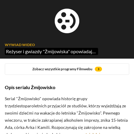
WYWIAD WIDEO
Reżyser i gwiazdy "Żmijowiska" opowiadają nam o serialu Canal+
Zobacz wszystkie programy Filmwebu
Opis serialu Żmijowisko
oceny krytyków
Serial "Żmijowisko" opowiada historię grupy
trzydziestoparoletnich przyjaciół ze studiów, którzy wyjeżdżają ze
swoimi dziećmi na wakacje do letniska "Żmijowisko". Pewnego
Zobacz oceny krytyków
wieczoru, w trakcie zakrapianej alkoholem imprezy, znika 15-letnia
Ada, córka Arka i Kamili. Rozpoczynają się zakrojone na wielką