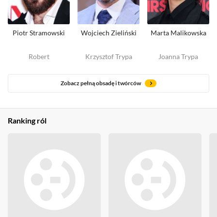
Piotr Stramowski
Wojciech Zieliński
Marta Malikowska
Robert
Krzysztof Trypa
Joanna Trypa
Zobacz pełną obsadę i twórców
Ranking ról