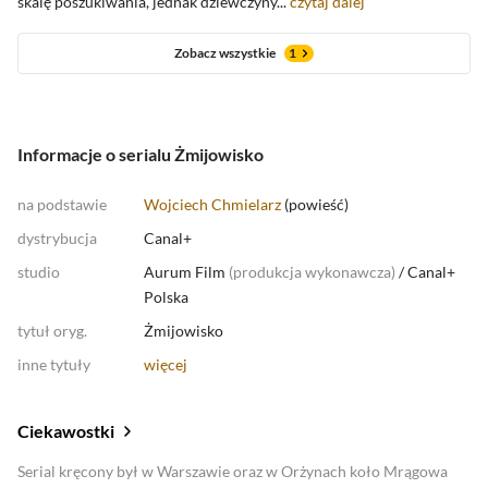
skalę poszukiwania, jednak dziewczyny...
czytaj dalej
Zobacz wszystkie
1
Informacje o serialu Żmijowisko
na podstawie
Wojciech Chmielarz
(
powieść
)
dystrybucja
Canal+
studio
Aurum Film
(
produkcja wykonawcza
)
/
Canal+
Polska
tytuł oryg.
Żmijowisko
inne tytuły
więcej
Ciekawostki
Serial kręcony był w Warszawie oraz w Orżynach koło Mrągowa