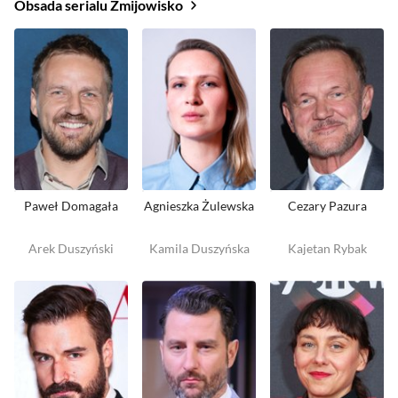
Obsada serialu Żmijowisko
Paweł Domagała
Agnieszka Żulewska
Cezary Pazura
Arek Duszyński
Kamila Duszyńska
Kajetan Rybak