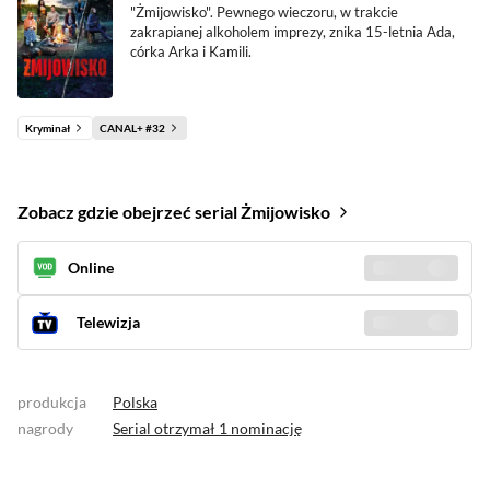
"Żmijowisko". Pewnego wieczoru, w trakcie
zakrapianej alkoholem imprezy, znika 15-letnia Ada,
córka Arka i Kamili.
Kryminał
CANAL+ #32
Zobacz gdzie obejrzeć serial Żmijowisko
Online
Sprawdź gdzie
(4)
Telewizja
Zobacz kiedy
(4)
produkcja
Polska
nagrody
Serial otrzymał
1 nominację