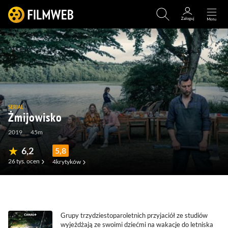
SERIAL
Żmijowisko
2019
45m
6,2
5,8
26 tys.
ocen
4
krytyków
(1,2 tys.)
(101)
(9)
(7)
Grupy trzydziestoparoletnich przyjaciół ze studiów
wyjeżdżają ze swoimi dziećmi na wakacje do letniska