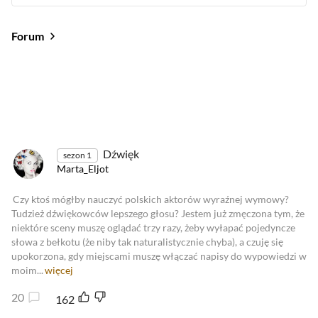
Forum
Od najlepszych
Od najnowszych
Od najlepszych
Dźwięk
sezon 1
Marta_Eljot
Czy ktoś mógłby nauczyć polskich aktorów wyraźnej wymowy?
Tudzież dźwiękowców lepszego głosu? Jestem już zmęczona tym, że
niektóre sceny muszę oglądać trzy razy, żeby wyłapać pojedyncze
słowa z bełkotu (że niby tak naturalistycznie chyba), a czuję się
upokorzona, gdy miejscami muszę włączać napisy do wypowiedzi w
moim...
więcej
20
162