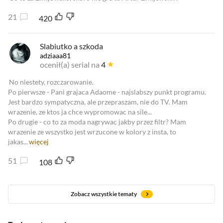
21
420
Slabiutko a szkoda
adziaaa81
ocenił(a) serial na
4
No niestety, rozczarowanie.
Po pierwsze - Pani grajaca Adaome - najslabszy punkt programu.
Jest bardzo sympatyczna, ale przepraszam, nie do TV. Mam
wrazenie, ze ktos ja chce wypromowac na sile...
Po drugie - co to za moda nagrywac jakby przez filtr? Mam
wrazenie ze wszystko jest wrzucone w kolory z insta, to
jakas...
więcej
51
108
Zobacz wszystkie tematy