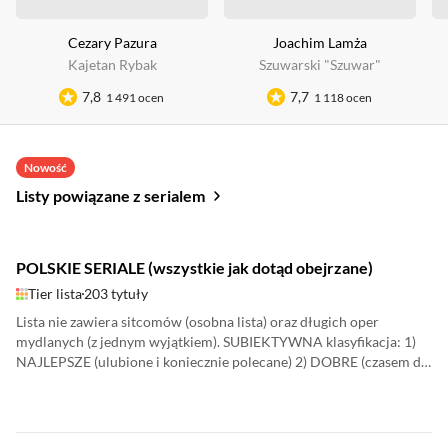
Cezary Pazura
Joachim Lamża
Kajetan Rybak
Szuwarski "Szuwar"
7,8
7,7
1 491 ocen
1 118 ocen
Nowość
Listy powiązane z serialem
POLSKIE SERIALE (wszystkie jak dotąd obejrzane)
Tier lista
203 tytuły
Lista nie zawiera sitcomów (osobna lista) oraz długich oper
mydlanych (z jednym wyjątkiem). SUBIEKTYWNA klasyfikacja: 1)
NAJLEPSZE (ulubione i koniecznie polecane) 2) DOBRE (czasem do
nich wracam, również polecam) 3) ŚREDNIE (do obejrzenia na raz,
oglądasz na własne ryzyko) 4) CIENIZNY (uciekać!)