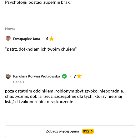
Psychologii postaci zupełnie brak.
Nowa
4
Dwupapiez Jana
"patrz, dotknęłam ich twoim chujem"
7
Karolina Korwin Piotrowska
Canal+
poza ostatnim odcinkiem, robionym zbyt szybko, nieporadnie,
chaotycznie, dobra rzecz, szczególnie dla tych, którzy nie znaj
książki i zakończenie to zaskoczenie
Zobacz więcej opinii
832