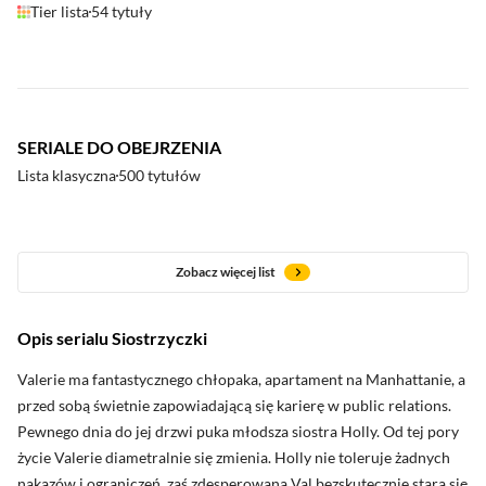
Tier lista
54 tytuły
SERIALE DO OBEJRZENIA
Lista klasyczna
500 tytułów
Zobacz więcej list
Opis serialu Siostrzyczki
oceny krytyków
Valerie ma fantastycznego chłopaka, apartament na Manhattanie, a
przed sobą świetnie zapowiadającą się karierę w public relations.
Pewnego dnia do jej drzwi puka młodsza siostra Holly. Od tej pory
Zobacz oceny krytyków
życie Valerie diametralnie się zmienia. Holly nie toleruje żadnych
nakazów i ograniczeń, zaś zdesperowana Val bezskutecznie stara się