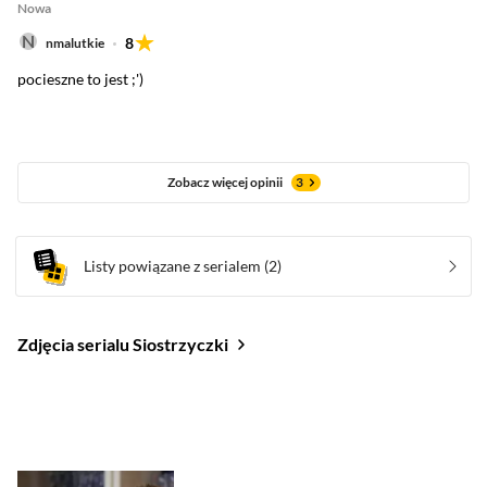
Nowa
8
nmalutkie
pocieszne to jest ;')
Zobacz więcej opinii
3
Listy powiązane z serialem
(2)
Zdjęcia serialu Siostrzyczki