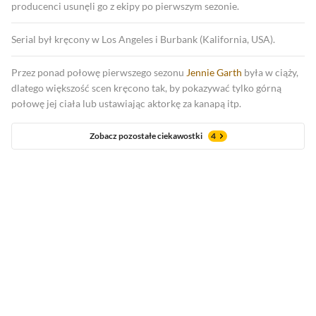
producenci usunęli go z ekipy po pierwszym sezonie.
Serial był kręcony w Los Angeles i Burbank (Kalifornia, USA).
Przez ponad połowę pierwszego sezonu
Jennie Garth
była w ciąży,
dlatego większość scen kręcono tak, by pokazywać tylko górną
połowę jej ciała lub ustawiając aktorkę za kanapą itp.
Zobacz pozostałe ciekawostki
4