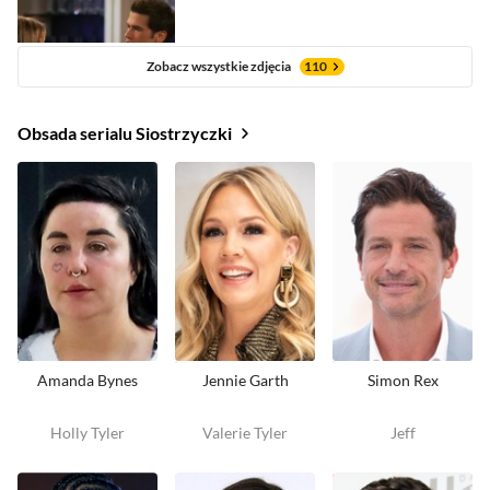
Zobacz wszystkie zdjęcia
110
Obsada serialu Siostrzyczki
Amanda Bynes
Jennie Garth
Simon Rex
Holly Tyler
Valerie Tyler
Jeff