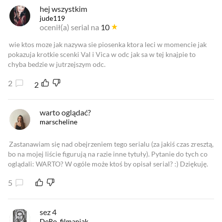
hej wszystkim
jude119
ocenił(a) serial na
10
wie ktos moze jak nazywa sie piosenka ktora leci w momencie jak
pokazuja krotkie scenki Val i Vica w odc jak sa w tej knajpie to
chyba bedzie w jutrzejszym odc.
2
2
warto oglądać?
marscheline
Zastanawiam się nad obejrzeniem tego serialu (za jakiś czas zresztą,
bo na mojej liście figurują na razie inne tytuły). Pytanie do tych co
oglądali: WARTO? W ogóle może ktoś by opisał serial? :) Dziękuję.
5
sez 4
DeRo_filmaniak