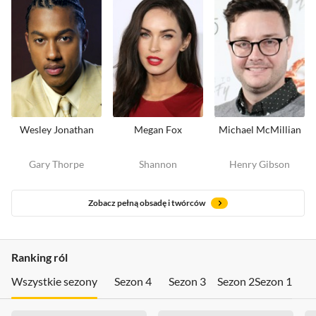
Wesley Jonathan
Megan Fox
Michael McMillian
Gary Thorpe
Shannon
Henry Gibson
Zobacz pełną obsadę i twórców
Ranking ról
Wszystkie sezony
Sezon 4
Sezon 3
Sezon 2
Sezon 1