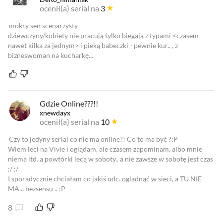
ocenił(a) serial na
3
mokry sen scenarzysty -
dziewczyny/kobiety nie pracują tylko biegają z typami <czasem
nawet kilka za jednym> i pieką babeczki - pewnie kur.. , z
bizneswoman na kucharkę...
Gdzie Online???!!
xnewdayx
ocenił(a) serial na
10
Czy to jedyny serial co nie ma online?! Co to ma być ?:P
Wiem leci na Vivie i oglądam, ale czasem zapominam, albo mnie
niema itd. a powtórki lecą w soboty.. a nie zawsze w sobotę jest czas
;/ ;/
I sporadycznie chciałam co jakiś odc. oglądnąć w sieci, a TU NIE
MA... bezsensu .. :P
8