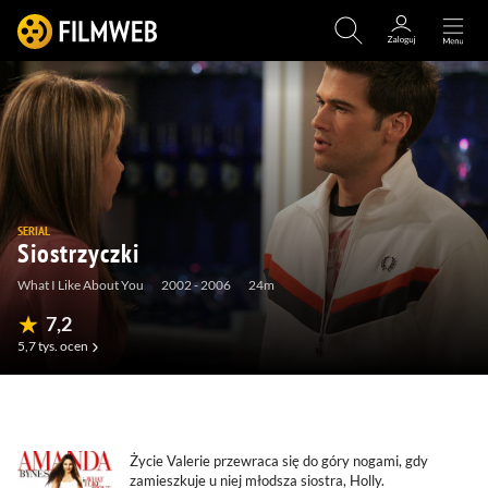
SERIAL
Siostrzyczki
What I Like About You
2002 - 2006
24m
7,2
5,7 tys.
ocen
(4)
(195)
(2)
(86)
Życie Valerie przewraca się do góry nogami, gdy
zamieszkuje u niej młodsza siostra, Holly.