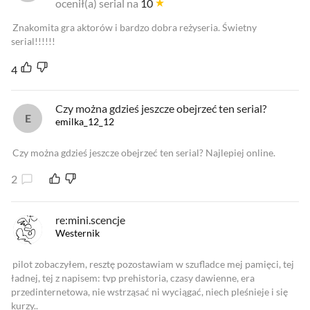
ocenił(a) serial na
10
Znakomita gra aktorów i bardzo dobra reżyseria. Świetny
serial!!!!!!
4
Czy można gdzieś jeszcze obejrzeć ten serial?
emilka_12_12
Czy można gdzieś jeszcze obejrzeć ten serial? Najlepiej online.
2
re:mini.scencje
Westernik
pilot zobaczyłem, resztę pozostawiam w szufladce mej pamięci, tej
ładnej, tej z napisem: tvp prehistoria, czasy dawienne, era
przedinternetowa, nie wstrząsać ni wyciągać, niech pleśnieje i się
kurzy..