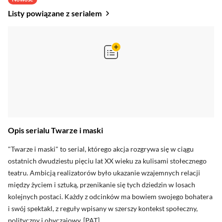
Listy powiązane z serialem
Opis serialu Twarze i maski
oceny krytyków
"Twarze i maski" to serial, którego akcja rozgrywa się w ciągu
ostatnich dwudziestu pięciu lat XX wieku za kulisami stołecznego
teatru. Ambicją realizatorów było ukazanie wzajemnych relacji
Zobacz oceny krytyków
między życiem i sztuką, przenikanie się tych dziedzin w losach
kolejnych postaci. Każdy z odcinków ma bowiem swojego bohatera
i swój spektakl, z reguły wpisany w szerszy kontekst społeczny,
polityczny i obyczajowy. [PAT]