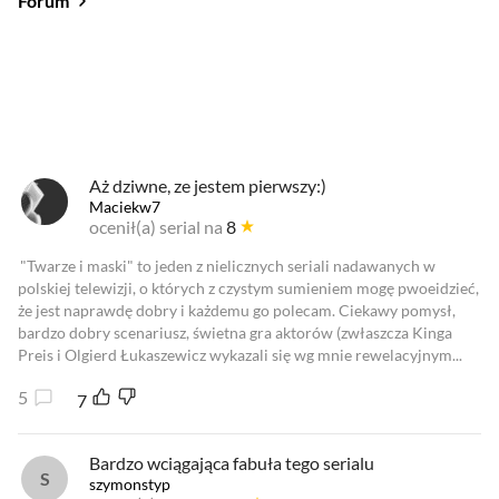
Forum
Od najlepszych
Od najnowszych
Od najlepszych
Aż dziwne, ze jestem pierwszy:)
Maciekw7
ocenił(a) serial na
8
"Twarze i maski" to jeden z nielicznych seriali nadawanych w
polskiej telewizji, o których z czystym sumieniem mogę pwoeidzieć,
że jest naprawdę dobry i każdemu go polecam. Ciekawy pomysł,
bardzo dobry scenariusz, świetna gra aktorów (zwłaszcza Kinga
Preis i Olgierd Łukaszewicz wykazali się wg mnie rewelacyjnym...
5
7
Bardzo wciągająca fabuła tego serialu
szymonstyp