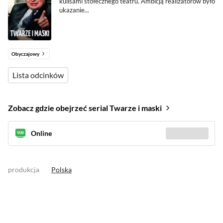
kulisami stołecznego teatru. Ambicją realizatorów było
ukazanie...
Obyczajowy
Lista odcinków
Zobacz gdzie obejrzeć serial Twarze i maski
Online
Sprawdź gdzie
(1)
produkcja
Polska