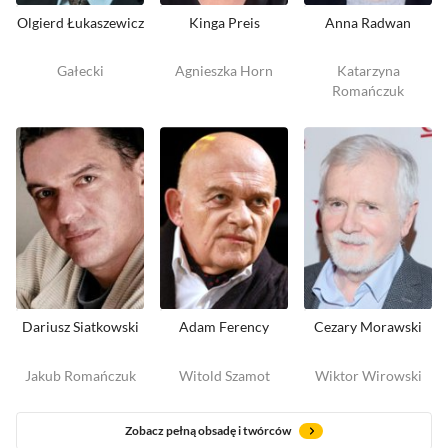
Olgierd Łukaszewicz
Kinga Preis
Anna Radwan
Gałecki
Agnieszka Horn
Katarzyna
Romańczuk
Dariusz Siatkowski
Adam Ferency
Cezary Morawski
Jakub Romańczuk
Witold Szamot
Wiktor Wirowski
Zobacz pełną obsadę i twórców