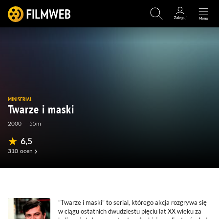
MINISERIAL
Twarze i maski
2000
55m
6,5
310
ocen
(11)
(146)
(8)
(0)
"Twarze i maski" to serial, którego akcja rozgrywa się
w ciągu ostatnich dwudziestu pięciu lat XX wieku za