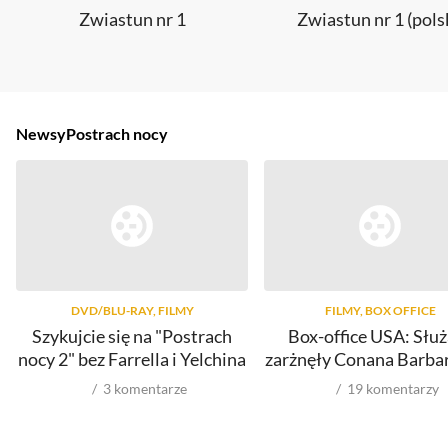
Zwiastun nr 1
Zwiastun nr 1 (pols
Newsy
Postrach nocy
DVD/BLU-RAY, FILMY
FILMY, BOX OFFICE
Szykujcie się na "Postrach
Box-office USA: Słu
nocy 2" bez Farrella i Yelchina
zarżnęły Conana Barba
3
komentarze
19
komentarzy