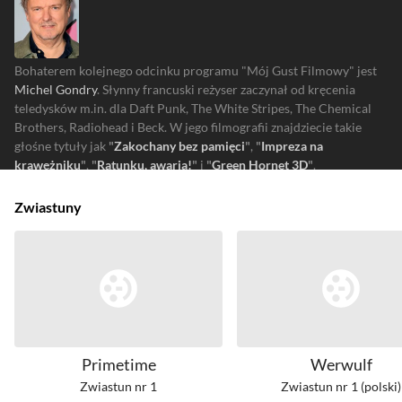
Bohaterem kolejnego odcinku programu "Mój Gust Filmowy" jest
Michel Gondry
. Słynny francuski reżyser zaczynał od kręcenia
teledysków m.in. dla Daft Punk, The White Stripes, The Chemical
Brothers, Radiohead i Beck. W jego filmografii znajdziecie takie
głośne tytuły jak
"
Zakochany bez pamięci
"
,
"
Impreza na
krawężniku
"
,
"
Ratunku, awaria!
"
i
"
Green Hornet 3D
"
.
Zwiastuny
Primetime
Werwulf
Zwiastun nr 1
Zwiastun nr 1 (polski)