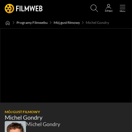
Programy Filmwebu
Mój gust filmowy
Michel Gondry
MÓJ GUST FILMOWY
Michel Gondry
Michel Gondry