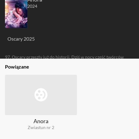
2024
Oscary 2025
97. Oscary przeszły już do historii. Dziś w nocy część twórców
cieszyła się z wygranej, większość musiała zaakceptować gorycz
Powiązane
porażki. Członkowie redakcji Filmwebu na gorąco oceniają
werdykt Akademii. Kto został słusznie nagrodzony? A kogo
niesprawiedliwie potraktowano?
Anora
Zwiastun nr 2