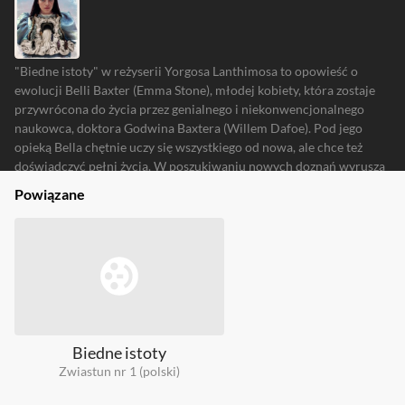
"Biedne istoty" w reżyserii Yorgosa Lanthimosa to opowieść o
ewolucji Belli Baxter (Emma Stone), młodej kobiety, która zostaje
przywrócona do życia przez genialnego i niekonwencjonalnego
naukowca, doktora Godwina Baxtera (Willem Dafoe). Pod jego
opieką Bella chętnie uczy się wszystkiego od nowa, ale chce też
doświadczyć pełni życia. W poszukiwaniu nowych doznań wyrusza
w burzliwą i pełną przygód podróż przez kontynenty w
Powiązane
towarzystwie sprytnego i rozpustnego prawnika, Duncana
Wedderburna (Mark Ruffalo). Wolna od uprzedzeń swoich czasów,
Bella z determinacją dąży do celu, jakim jest walka o równość i
niezależność.
O filmie rozmawiają Julia Taczanowska, Michał Walkiewicz oraz
Jakub Popielecki.
Biedne istoty
Zwiastun nr 1 (polski)