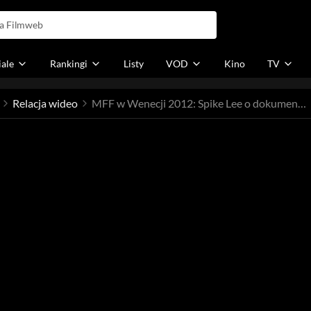
iale
Rankingi
Listy
VOD
Kino
TV
Relacja wideo
MFF w Wenecji 2012: Spike Lee o dokumencie "Bad 25"