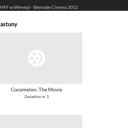
MFF w Wenecji - Biennale Cinema 2012
astuny
Cocomelon: The Movie
Zwiastun nr 1