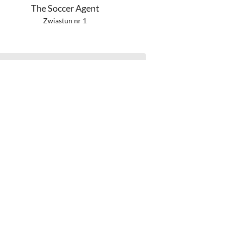
The Soccer Agent
Zwiastun nr 1
The Only Living Pickpocket in New
York
Zwiastun nr 1