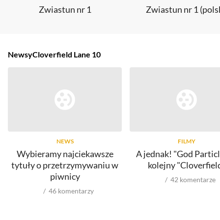
Zwiastun nr 1
Zwiastun nr 1 (pols
Newsy
Cloverfield Lane 10
NEWS
FILMY
Wybieramy najciekawsze
A jednak! "God Particl
tytuły o przetrzymywaniu w
kolejny "Cloverfiel
piwnicy
42
komentarze
46
komentarzy