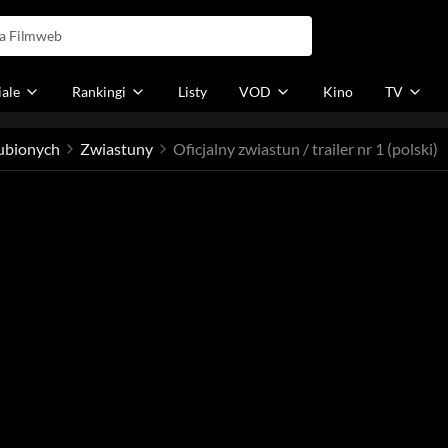
iale
Rankingi
Listy
VOD
Kino
TV
ubionych
Zwiastuny
Oficjalny zwiastun / trailer nr 1 (polski)