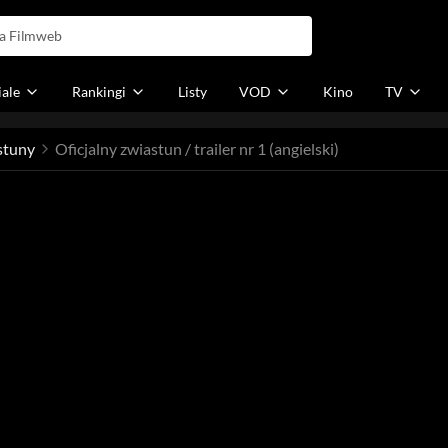
iale
Rankingi
Listy
VOD
Kino
TV
stuny
Oficjalny zwiastun / trailer nr 1 (angielski)